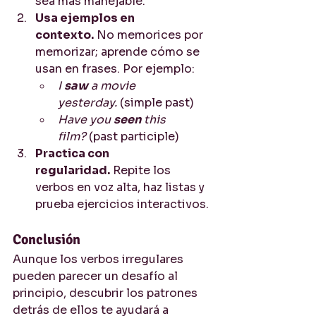
sea más manejable.
Usa ejemplos en 
contexto.
 No memorices por 
memorizar; aprende cómo se 
usan en frases. Por ejemplo:
I 
saw
 a movie 
yesterday.
 (simple past)
Have you 
seen
 this 
film?
 (past participle)
Practica con 
regularidad.
 Repite los 
verbos en voz alta, haz listas y 
prueba ejercicios interactivos.
Conclusión
Aunque los verbos irregulares 
pueden parecer un desafío al 
principio, descubrir los patrones 
detrás de ellos te ayudará a 