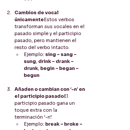
Cambios de vocal 
únicamente
Estos verbos 
transforman sus vocales en el 
pasado simple y el participio 
pasado, pero mantienen el 
resto del verbo intacto.
Ejemplo: 
sing – sang – 
sung
, 
drink – drank – 
drunk
, 
begin – began – 
begun
Añaden o cambian con ‘-n’ en 
el participio pasado
El 
participio pasado gana un 
toque extra con la 
terminación ‘-n’.
Ejemplo: 
break – broke – 