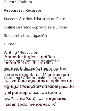
Culture / Cultura
Resources / Recursos
Success Stories-Historias de Éxito
Online Learning-Aprendizaje Online
Research / Investigación
Humor
Writing / Redacción
Aprender inglés significa 
Listening / Compresión auditiva
enfrentarte a una de sus 
curiosidades más famosas: los 
Business English / de negocios
verbos irregulares. Mientras que 
Listening / Comprensión lectora
los verbos regulares simplemente 
Pronunciation / Pronunciación
agregan 
-ed
 para formar el pasado 
y el participio pasado (como 
walk
 → 
walked
), los irregulares 
hacen todo menos eso. 🤯