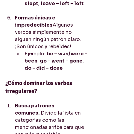
slept
, 
leave – left – left
Formas únicas e 
impredecibles
Algunos 
verbos simplemente no 
siguen ningún patrón claro. 
¡Son únicos y rebeldes!
Ejemplo: 
be – was/were – 
been
, 
go – went – gone
, 
do – did – done
¿Cómo dominar los verbos 
irregulares?
Busca patrones 
comunes.
 Divide la lista en 
categorías como las 
mencionadas arriba para que 