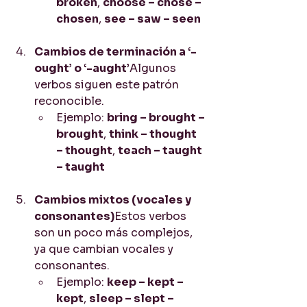
broken
, 
choose – chose – 
chosen
, 
see – saw – seen
Cambios de terminación a ‘-
ought’ o ‘-aught’
Algunos 
verbos siguen este patrón 
reconocible.
Ejemplo: 
bring – brought – 
brought
, 
think – thought 
– thought
, 
teach – taught 
– taught
Cambios mixtos (vocales y 
consonantes)
Estos verbos 
son un poco más complejos, 
ya que cambian vocales y 
consonantes.
Ejemplo: 
keep – kept – 
kept
, 
sleep – slept – 