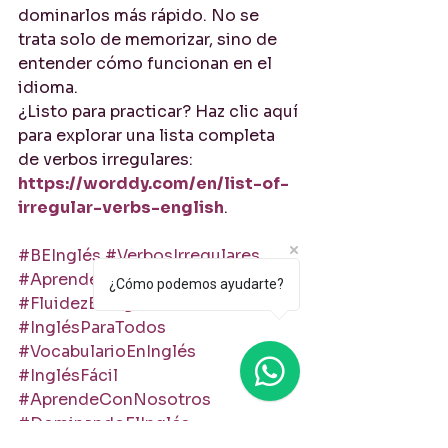
dominarlos más rápido. No se 
trata solo de memorizar, sino de 
entender cómo funcionan en el 
idioma.
¿Listo para practicar? Haz clic aquí 
para explorar una lista completa 
de verbos irregulares: 
https://worddy.com/en/list-of-
irregular-verbs-english
.
#BEInglés
#VerbosIrregulares
#AprenderInglés
#TipsDeInglés
¿Cómo podemos ayudarte?
#FluidezEnInglés
#InglésParaTodos
#VocabularioEnInglés
#InglésFácil
#AprendeConNosotros
#DominandoElInglés
#FluencyGoals