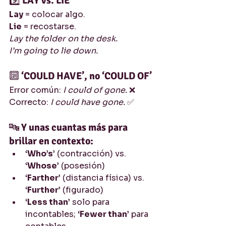
9️⃣ 
LAY vs. LIE
Lay
 = colocar algo.
Lie
 = recostarse.
Lay the folder on the desk.
I’m going to lie down.
🔟 
‘COULD HAVE’, no ‘COULD OF’
Error común: 
I could of gone.
 ❌
Correcto: 
I could have gone.
 ✅
🔤 
Y unas cuantas más para 
brillar en contexto:
‘Who’s’
 (contracción) vs. 
‘Whose’
 (posesión)
‘Farther’
 (distancia física) vs. 
‘Further’
 (figurado)
‘Less than’
 solo para 
incontables; 
‘Fewer than’
 para 