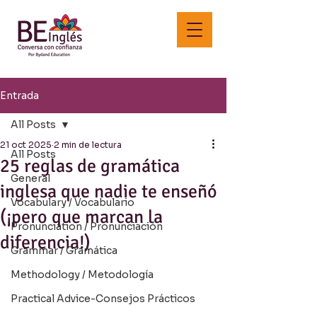
Entrada
All Posts
21 oct 2025
2 min de lectura
All Posts
25 reglas de gramática
General
inglesa que nadie te enseñó
Vocabulary / Vocabulario
(¡pero que marcan la
Pronunciation / Pronunciación
diferencia!)
Grammar / Gramática
Methodology / Metodología
Practical Advice-Consejos Prácticos