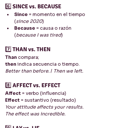
6️⃣ 
SINCE vs. BECAUSE
Since
 = momento en el tiempo 
(
since 2020
)
Because
 = causa o razón 
(
because I was tired
)
7️⃣ 
THAN vs. THEN
Than
 compara; 
then
 indica secuencia o tiempo.
Better than before.
 / 
Then we left.
8️⃣ 
AFFECT vs. EFFECT
Affect
 = verbo (influencia)
Effect
 = sustantivo (resultado)
Your attitude affects your results.
The effect was incredible.