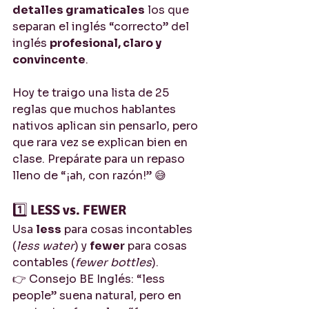
detalles gramaticales
 los que 
separan el inglés “correcto” del 
inglés 
profesional, claro y 
convincente
.
Hoy te traigo una lista de 25 
reglas que muchos hablantes 
nativos aplican sin pensarlo, pero 
que rara vez se explican bien en 
clase. Prepárate para un repaso 
lleno de “¡ah, con razón!” 😅
1️⃣ 
LESS vs. FEWER
Usa 
less
 para cosas incontables 
(
less water
) y 
fewer
 para cosas 
contables (
fewer bottles
).
👉 Consejo BE Inglés: “less 
people” suena natural, pero en 