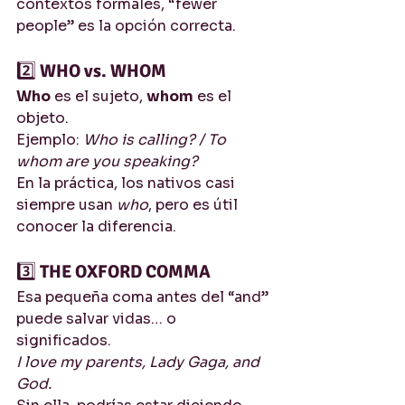
contextos formales, “fewer 
people” es la opción correcta.
2️⃣ 
WHO vs. WHOM
Who
 es el sujeto, 
whom
 es el 
objeto.
Ejemplo: 
Who is calling? / To 
whom are you speaking?
En la práctica, los nativos casi 
siempre usan 
who
, pero es útil 
conocer la diferencia.
3️⃣ 
THE OXFORD COMMA
Esa pequeña coma antes del “and” 
puede salvar vidas… o 
significados.
I love my parents, Lady Gaga, and 
God.