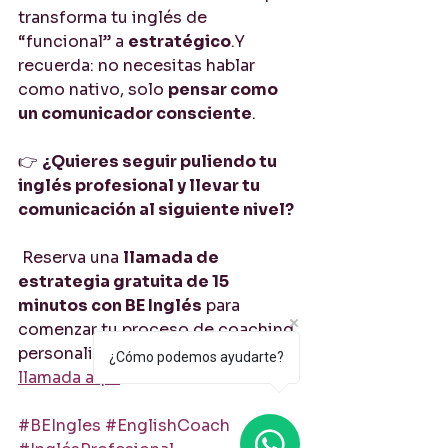
transforma tu inglés de 
“funcional” a 
estratégico
.Y 
recuerda: no necesitas hablar 
como nativo, solo 
pensar como 
un comunicador consciente
.
👉 
¿Quieres seguir puliendo tu 
inglés profesional y llevar tu 
comunicación al siguiente nivel?
 Reserva una 
llamada de 
estrategia gratuita de 15 
minutos con BE Inglés
 para 
comenzar tu proceso de coaching 
personalizado 👉 
Agenda tu 
¿Cómo podemos ayudarte?
llamada aquí
#BEIngles
#EnglishCoach