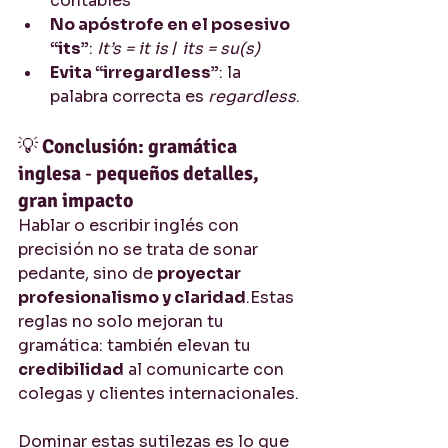
contables
No apóstrofe en el posesivo 
“its”
: 
It’s = it is
 / 
its = su(s)
Evita “irregardless”
: la 
palabra correcta es 
regardless
.
💡 
Conclusión: gramática 
inglesa
 - 
pequeños detalles, 
gran impacto
Hablar o escribir inglés con 
precisión no se trata de sonar 
pedante, sino de 
proyectar 
profesionalismo y claridad
.Estas 
reglas no solo mejoran tu 
gramática: también elevan tu 
credibilidad
 al comunicarte con 
colegas y clientes internacionales.
Dominar estas sutilezas es lo que 