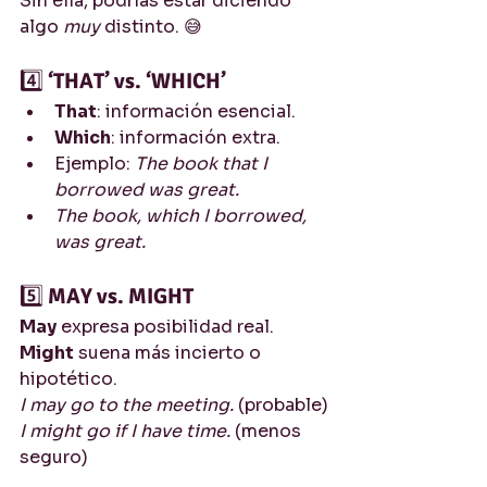
Sin ella, podrías estar diciendo 
algo 
muy
 distinto. 😅
4️⃣ 
‘THAT’ vs. ‘WHICH’
That
: información esencial.
Which
: información extra.
Ejemplo: 
The book that I 
borrowed was great.
The book, which I borrowed, 
was great.
5️⃣ 
MAY vs. MIGHT
May
 expresa posibilidad real.
Might
 suena más incierto o 
hipotético.
I may go to the meeting.
 (probable)
I might go if I have time.
 (menos 
seguro)