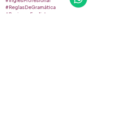
#InglésProfesional
#ReglasDeGramática
#BusinessEnglish
#InglésParaLatinos
#AprenderInglés
#InglésReal
#ComunicaciónEjecutiva
#EnglishCoachWilliam
inglés profesional
errores comunes en inglés
inglés para latinos
BE Inglés
gramática inglesa
aprender gramática inglesa
English Coach William
diferencias gramaticales inglés
reglas de gramática inglesa
consejos de inglés para profesionales
Grammar / Gramática
Resources / Recursos