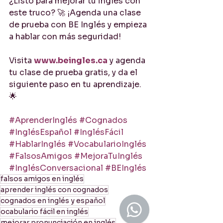
¿Listo para mejorar tu inglés con 
este truco? 🚀 ¡Agenda una clase 
de prueba con BE Inglés y empieza 
a hablar con más seguridad!
Visita 
www.beingles.ca
 y agenda 
tu clase de prueba gratis, y da el 
siguiente paso en tu aprendizaje. 
🌟
#AprenderInglés
#Cognados
#InglésEspañol
#InglésFácil
#HablarInglés
#VocabularioInglés
#FalsosAmigos
#MejoraTuInglés
#InglésConversacional
#BEInglés
falsos amigos en inglés
aprender inglés con cognados
cognados en inglés y español
ocabulario fácil en inglés
mejorar pronunciación en inglés