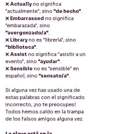
❌ 
Actually
 no significa 
"actualmente", sino 
"de hecho"
.
❌ 
Embarrassed
 no significa 
"embarazada", sino 
"avergonzado/a"
.
❌ 
Library
 no es "librería", sino 
"biblioteca"
.
❌ 
Assist
 no significa "asistir a un 
evento", sino 
"ayudar"
.
❌ 
Sensible
 no es "sensible" en 
español, sino 
"sensato/a"
.
Si alguna vez has usado una de 
estas palabras con el significado 
incorrecto, ¡no te preocupes! 
Todos hemos caído en la trampa 
de los falsos amigos alguna vez.
La clave está en la 