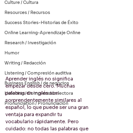
Culture / Cultura
Resources / Recursos
Success Stories-Historias de Éxito
Online Learning-Aprendizaje Online
Research / Investigación
Humor
Writing / Redacción
Listening / Compresión auditiva
Aprender inglés no significa 
Business English / de negocios
empezar desde cero. Muchas 
palabras en inglés son 
Listening / Comprensión lectora
sorprendentemente similares al 
Pronunciation / Pronunciación
español, lo que puede ser una gran 
ventaja para expandir tu 
vocabulario rápidamente. Pero 
cuidado: no todas las palabras que 