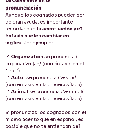
pronunciación
Aunque los cognados pueden ser 
de gran ayuda, es importante 
recordar que 
la acentuación y el 
énfasis suelen cambiar en 
inglés
. Por ejemplo:
📌 
Organization
 se pronuncia /
ˌɔːrɡənaɪˈzeɪʃən/ (con énfasis en el 
"-za-").
📌 
Actor
 se pronuncia /ˈæktər/ 
(con énfasis en la primera sílaba).
📌 
Animal
 se pronuncia /ˈænɪməl/ 
(con énfasis en la primera sílaba).
Si pronuncias los cognados con el 
mismo acento que en español, es 
posible que no te entiendan del 