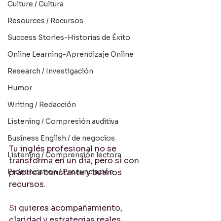
Culture / Cultura
Resources / Recursos
Success Stories-Historias de Éxito
Online Learning-Aprendizaje Online
Research / Investigación
Humor
Writing / Redacción
Listening / Compresión auditiva
Business English / de negocios
Tu inglés profesional no se 
Listening / Comprensión lectora
transforma en un día, pero sí con 
Pronunciation / Pronunciación
práctica constante y buenos 
recursos.
Si
 quieres acompañamiento, 
claridad y estrategias reales, 