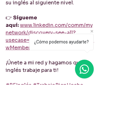
su inglés al siguiente nivel.
👉 
Sígueme 
aquí:
www.linkedin.com/comm/my
network/discovery-see-all?
usecase=PEOPLE_FOLLOWS&follo
¿Cómo podemos ayudarte?
wMember=william-todd-5302909
¡Únete a mi red y hagamos que tu 
inglés trabaje para ti!
#BEInglés
#TrabajoBienHecho
#ReconocimientoLaboral
#InglésParaProfesionales
#CulturaEmpresarial
#MotivaciónEnElTrabajo
#BusinessEnglish
Trabajo bien hecho en inglés