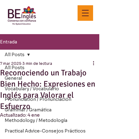
Entrada
All Posts
7 mar 2025
3 min de lectura
All Posts
Reconociendo un Trabajo
General
Bien Hecho: Expresiones en
Vocabulary / Vocabulario
Inglés para Valorar el
Pronunciation / Pronunciación
Esfuerzo
Grammar / Gramática
Actualizado:
4 ene
Methodology / Metodología
Practical Advice-Consejos Prácticos