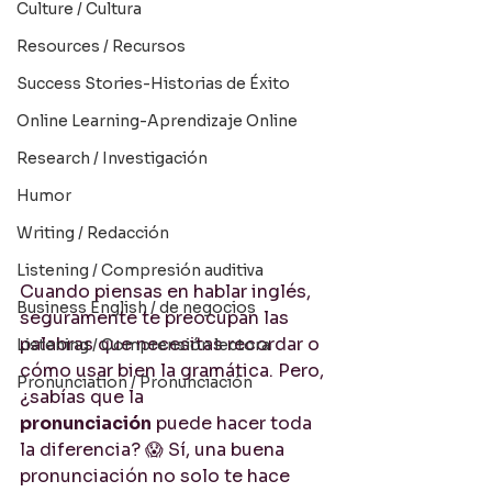
Culture / Cultura
Resources / Recursos
Success Stories-Historias de Éxito
Online Learning-Aprendizaje Online
Research / Investigación
Humor
Writing / Redacción
Listening / Compresión auditiva
Cuando piensas en hablar inglés, 
Business English / de negocios
seguramente te preocupan las 
palabras que necesitas recordar o 
Listening / Comprensión lectora
cómo usar bien la gramática. Pero, 
Pronunciation / Pronunciación
¿sabías que la 
pronunciación
 puede hacer toda 
la diferencia? 😱 Sí, una buena 
pronunciación no solo te hace 