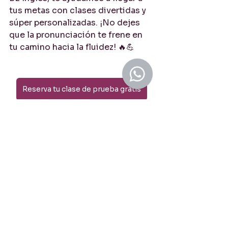
tus metas con clases divertidas y 
súper personalizadas. ¡No dejes 
que la pronunciación te frene en 
tu camino hacia la fluidez! 🔥💪
Reserva tu clase de prueba gratis
#AprenderInglés
#PronunciaciónInglés
#FluidezEnInglés
#InglésFácil
#InglésParaLatinos
#ClasesDeInglés
#HablarInglés
Tips para hablar inglés con fluidez
Cómo mejorar la pronunciación en inglés
Inglés para hispanohablantes
Ejercicios para mejorar la pronunciación en inglés