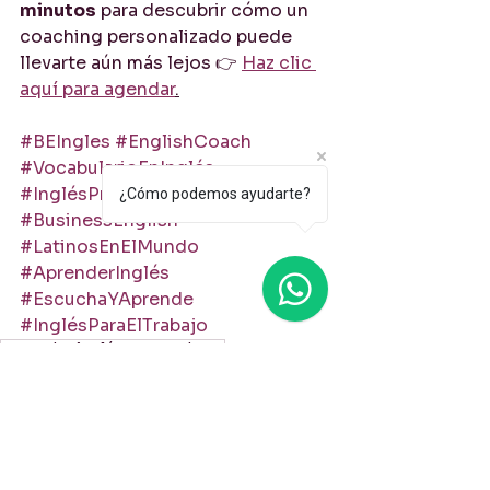
minutos
 para descubrir cómo un 
coaching personalizado puede 
llevarte aún más lejos 👉 
Haz clic 
aquí para agendar
.
#BEIngles
#EnglishCoach
#VocabularioEnInglés
#InglésProfesional
#AutoEstudio
¿Cómo podemos ayudarte?
#BusinessEnglish
#LatinosEnElMundo
#AprenderInglés
#EscuchaYAprende
#InglésParaElTrabajo
aprender inglés con podcast
expresiones útiles en inglés
vocabulario en inglés para profesionales
vocabulario en inglés para el trabajo
frases en inglés modernas
autoestudio de inglés profesional