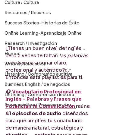
Culture / Cultura
Resources / Recursos
Success Stories-Historias de Éxito
Online Learning-Aprendizaje Online
Research / Investigación
¿Tienes un buen nivel de inglés… 
Humor
pero a veces te faltan 
las palabras 
precisas
 para sonar claro, 
Writing / Redacción
profesional y auténtico?👉 
Listening / Compresión auditiva
Entonces esta playlist es para ti.
Business English / de negocios
🎧 
Vocabulario Profesional en 
Listening / Comprensión lectora
Inglés – Palabras y Frases que 
Pronunciation / Pronunciación
Potencian tu Comunicación
reúne 
41 episodios de audio
 diseñados 
para que amplíes tu vocabulario 
de manera natural, estratégica y 