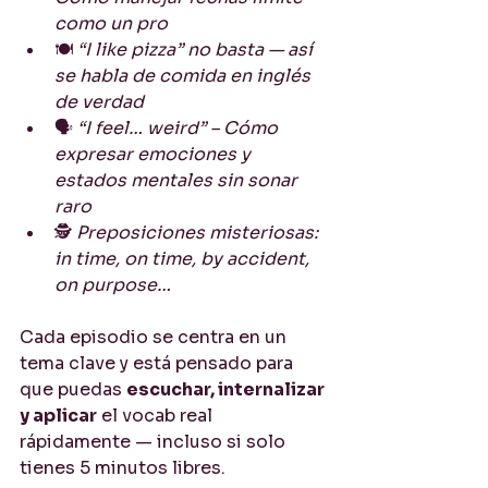
como un pro
🍽️ 
“I like pizza” no basta — así 
se habla de comida en inglés 
de verdad
🗣️ 
“I feel… weird” – Cómo 
expresar emociones y 
estados mentales sin sonar 
raro
🕵️ 
Preposiciones misteriosas: 
in time, on time, by accident, 
on purpose…
Cada episodio se centra en un 
tema clave y está pensado para 
que puedas 
escuchar, internalizar 
y aplicar
 el vocab real 
rápidamente — incluso si solo 
tienes 5 minutos libres.