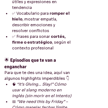
útiles y expresiones en 
tendencia
✅ Vocabulario para 
romper el 
hielo
, mostrar empatía, 
describir emociones y 
resolver conflictos
✅ Frases para sonar 
cortés, 
firme o estratégico
, según el 
contexto profesional
🌟 
Episodios que te van a 
enganchar
Para que te des una idea, aquí van 
algunos highlights imperdibles 👇
🧠 
“It’s Giving… Slay!” Cómo 
usar el slang moderno en 
inglés (sin morir en el intento)
📅 
“We need this by Friday” – 
Cómo manejar fechas límite 