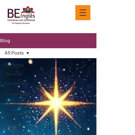
Blog
All Posts
All Posts
General
Vocabulary
/
Vocabulario
Pronunciation
/
Pronunciación
Grammar /
Gramática