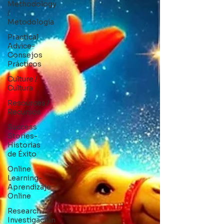
Methodology
/
Metodología
Practical
Advice-
Consejos
Prácticos
Culture /
Cultura
Resources /
Recursos
Success
Stories-
Historias
de Éxito
Online
Learning-
Aprendizaje
Online
Research /
Investigación