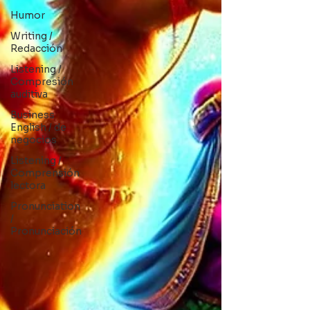
Humor
Writing /
Redacción
Listening /
Compresión
auditiva
Business
English / de
negocios
Listening /
Comprensión
lectora
Pronunciation
/
Pronunciación