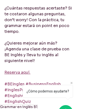
¿Cuántas respuestas acertaste? Si 
te costaron algunas preguntas, 
don’t worry! Con la práctica, tu 
grammar estará on point en poco 
tiempo.
¿Quieres mejorar aún más? 
¡Agenda una clase de prueba con 
BE Inglés y lleva tu inglés al 
siguiente nivel! 
Reserva aquí.
#BEIngles
#BusinessEnglish
#InglesProfesional
¿Cómo podemos ayudarte?
#EnglishGrammar
#LearnEnglish
#EnglishQuiz
Grammar en inglés B1