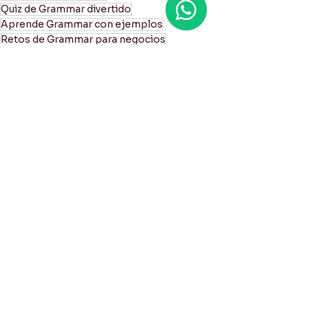
Quiz de Grammar divertido
Aprende Grammar con ejemplos
Retos de Grammar para negocios
Test Grammar nivel B1
Mejora tu Grammar profesional
Consejos de Grammar para empresas
Actividades de Grammar en inglés
Grammar práctico para el trabajo
Domina la Grammar en conversaciones
Grammar / Gramática
Resources / Recursos
Ver todo
Entradas recientes