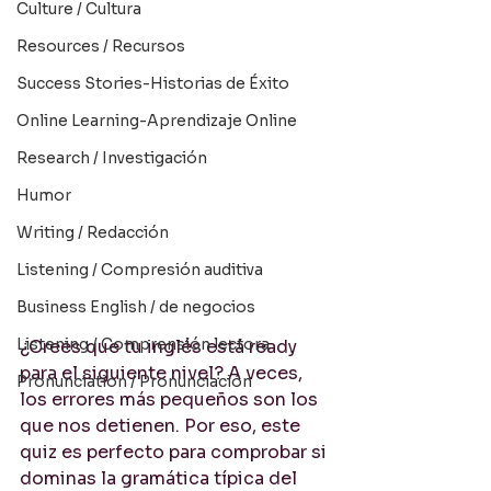
Culture / Cultura
Resources / Recursos
Success Stories-Historias de Éxito
Online Learning-Aprendizaje Online
Research / Investigación
Humor
Writing / Redacción
Listening / Compresión auditiva
Business English / de negocios
Listening / Comprensión lectora
¿Crees que tu inglés está ready 
para el siguiente nivel? A veces, 
Pronunciation / Pronunciación
los errores más pequeños son los 
que nos detienen. Por eso, este 
quiz es perfecto para comprobar si 
dominas la gramática típica del 