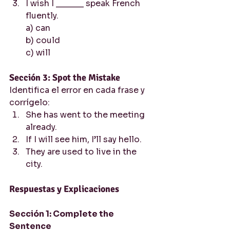
I wish I ______ speak French 
fluently.
a) can
b) could
c) will
Sección 3: Spot the Mistake
Identifica el error en cada frase y 
corrígelo:
She has went to the meeting 
already.
If I will see him, I’ll say hello.
They are used to live in the 
city.
Respuestas y Explicaciones
Sección 1: Complete the 
Sentence