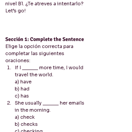
nivel B1. ¿Te atreves a intentarlo? 
Let’s go!
Sección 1: Complete the Sentence
Elige la opción correcta para 
completar las siguientes 
oraciones:
If I ______ more time, I would 
travel the world.
a) have
b) had
c) has
She usually ______ her emails 
in the morning.
a) check
b) checks
c) checking