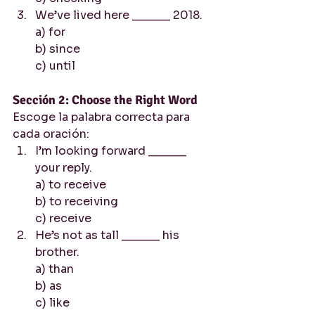
We’ve lived here ______ 2018.
a) for
b) since
c) until
Sección 2: Choose the Right Word
Escoge la palabra correcta para 
cada oración:
I’m looking forward ______ 
your reply.
a) to receive
b) to receiving
c) receive
He’s not as tall ______ his 
brother.
a) than
b) as
c) like