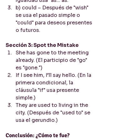
igualdad usa "as... as."
b) could – Después de "wish" 
se usa el pasado simple o 
"could" para deseos presentes 
o futuros.
Sección 3: Spot the Mistake
She has gone to the meeting 
already. (El participio de "go" 
es "gone.")
If I see him, I’ll say hello. (En la 
primera condicional, la 
cláusula "if" usa presente 
simple.)
They are used to living in the 
city. (Después de "used to" se 
usa el gerundio.)
Conclusión: ¿Cómo te fue?