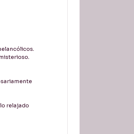
elancólicos. 
misterioso.
esariamente 
lo relajado 