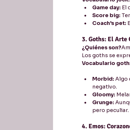
Game day:
 El
Score big:
 Te
Coach’s pet:
 
3. Goths: El Arte
¿Quiénes son?
Ama
Los goths se expre
Vocabulario goth
Morbid:
 Algo
negativo.
Gloomy:
 Mela
Grunge:
 Aunqu
pero peculiar.
4. Emos: Corazon