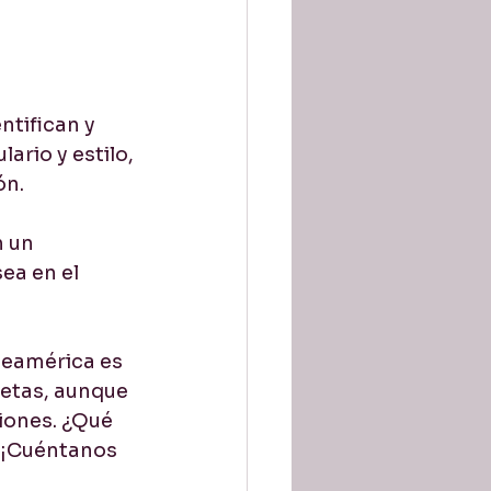
ntifican y 
rio y estilo, 
ón.
 un 
ea en el 
teamérica es 
uetas, aunque 
iones. ¿Qué 
 ¡Cuéntanos 