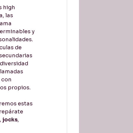
 high 
tion / Pronunciación
, las 
rama 
terminables y 
rsonalidades. 
culas de 
 secundarias 
diversidad 
llamadas 
 con 
ios propios.
aremos estas 
Prepárate 
, 
jocks
, 