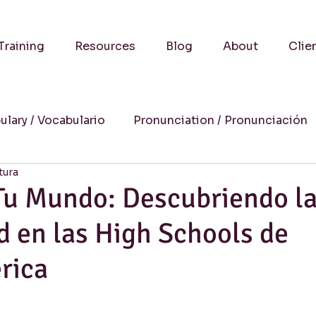
Training
Resources
Blog
About
Clie
ulary / Vocabulario
Pronunciation / Pronunciación
tura
a
Practical Advice-Consejos Prácticos
Culture
 Tu Mundo: Descubriendo l
d en las High Schools de
uccess Stories-Historias de Éxito
Online Learning
rica
Humor
Writing / Redacción
Listening / Comp