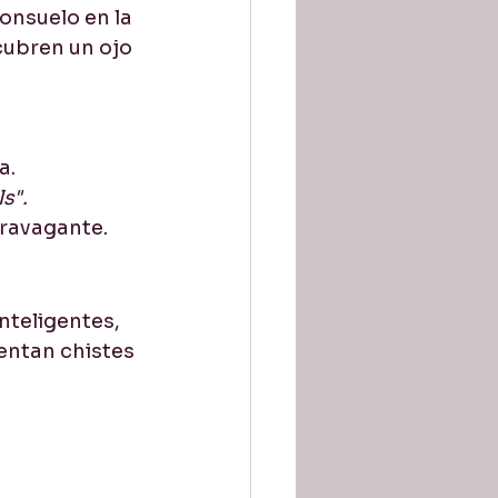
onsuelo en la 
cubren un ojo 
a.
ls".
travagante.
nteligentes, 
entan chistes 