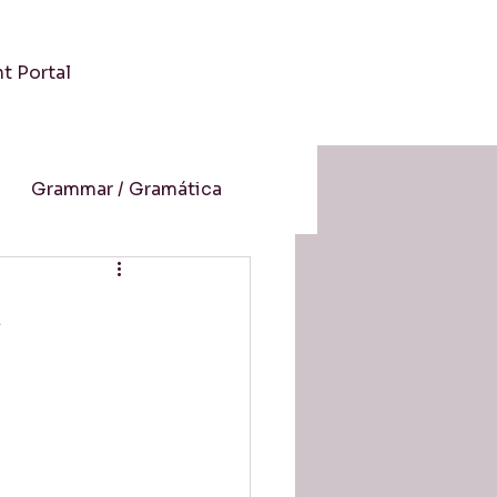
nt Portal
Grammar / Gramática
 / Cultura
a
-Aprendizaje Online
resión auditiva