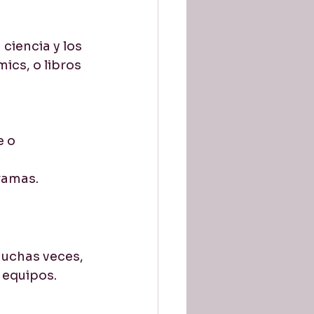
ciencia y los 
ics, o libros 
 o 
ramas.
uchas veces, 
s equipos.