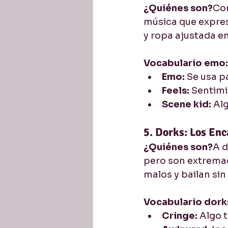
¿Quiénes son?
Con
música que expresa
y ropa ajustada e
Vocabulario emo:
Emo:
 Se usa p
Feels:
 Sentimi
Scene kid:
 Al
5. Dorks: Los En
¿Quiénes son?
A d
pero son extremad
malos y bailan sin
Vocabulario dork
Cringe:
 Algo 