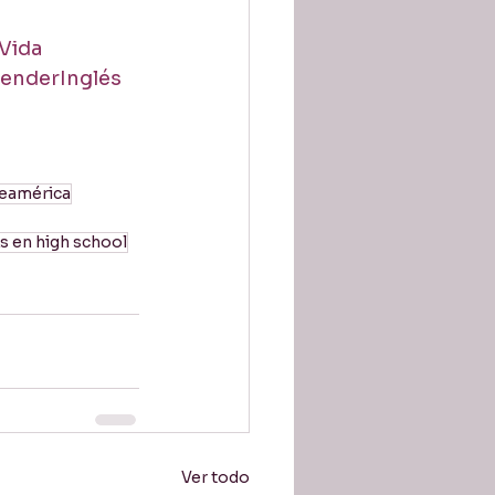
Vida
enderInglés
teamérica
s en high school
Ver todo