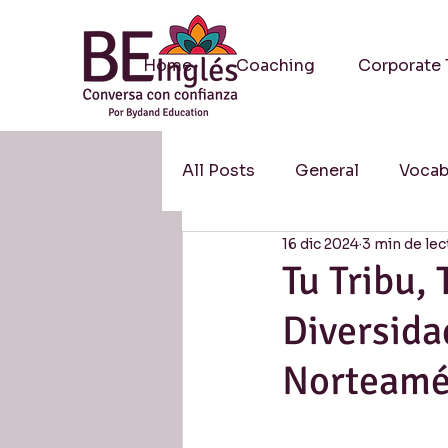
Home
Coaching
Corporate 
All Posts
General
Vocab
16 dic 2024
3 min de lec
Methodology / Metodologí
Tu Tribu,
Diversida
Resources / Recursos
S
Norteamé
Research / Investigación