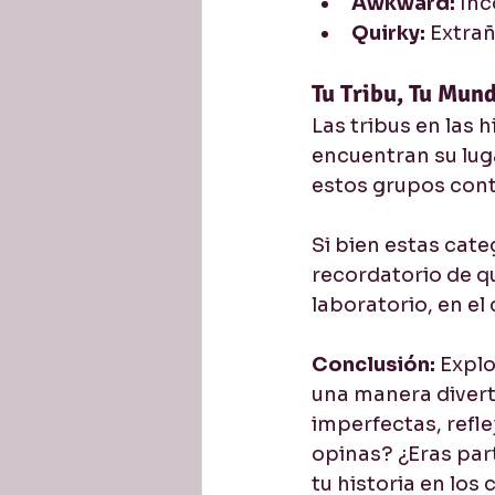
Awkward:
 In
Quirky:
 Extra
Tu Tribu, Tu Mun
Las tribus en las 
encuentran su luga
estos grupos contr
Si bien estas cat
recordatorio de qu
laboratorio, en el
Conclusión:
 Explo
una manera diverti
imperfectas, refle
opinas? ¿Eras par
tu historia en los