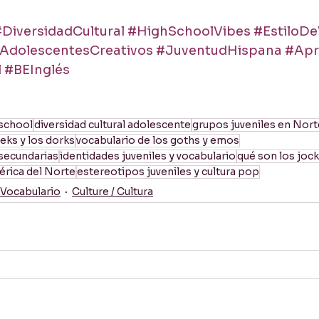
DiversidadCultural
#HighSchoolVibes
#EstiloDe
AdolescentesCreativos
#JuventudHispana
#Apr
l
#BEInglés
 school
diversidad cultural adolescente
grupos juveniles en Nor
eks y los dorks
vocabulario de los goths y emos
 secundarias
identidades juveniles y vocabulario
qué son los jock
érica del Norte
estereotipos juveniles y cultura pop
 Vocabulario
Culture / Cultura