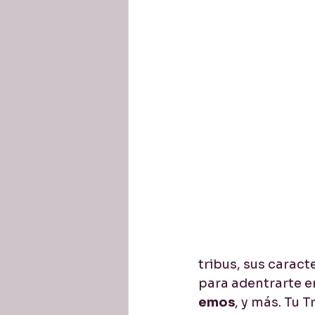
Business English / de nego
tribus, sus caract
para adentrarte e
emos
, y más. Tu 