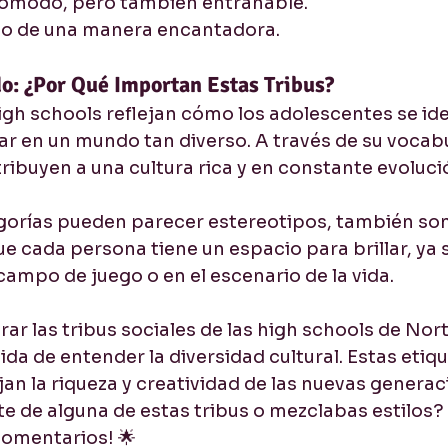
cómodo, pero también entrañable.
ño de una manera encantadora.
do: ¿Por Qué Importan Estas Tribus?
high schools reflejan cómo los adolescentes se ide
r en un mundo tan diverso. A través de su vocabula
ibuyen a una cultura rica y en constante evoluci
egorías pueden parecer estereotipos, también son
e cada persona tiene un espacio para brillar, ya s
 campo de juego o en el escenario de la vida.
rar las tribus sociales de las high schools de Nor
da de entender la diversidad cultural. Estas etiq
jan la riqueza y creatividad de las nuevas generac
te de alguna de estas tribus o mezclabas estilos?
 comentarios! 🌟