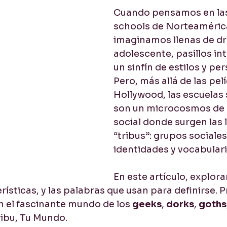
Cuando pensamos en las
cios
Listening / Comprensión lectora
Pronuncia
schools de Norteamérica
imaginamos llenas de d
adolescente, pasillos in
un sinfín de estilos y pe
Pero, más allá de las pelí
Hollywood, las escuelas
son un microcosmos de 
social donde surgen las 
“tribus”: grupos sociales
identidades y vocabular
En este artículo, explor
erísticas, y las palabras que usan para definirse. 
n el fascinante mundo de los 
geeks
, 
dorks
, 
goths
Tribu, Tu Mundo.