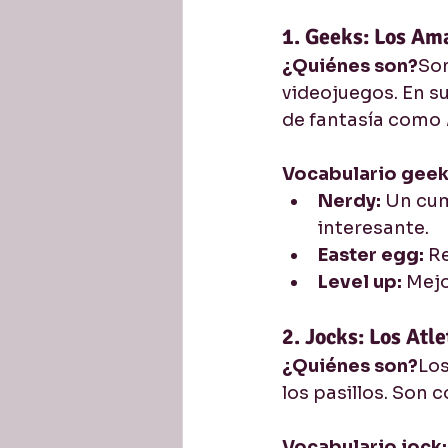
1. Geeks: Los Am
¿Quiénes son?
Son
videojuegos. En su
de fantasía como 
Vocabulario geek
Nerdy:
 Un cum
interesante.
Easter egg:
 R
Level up:
 Mej
2. Jocks: Los Atl
¿Quiénes son?
Los
los pasillos. Son 
Vocabulario jock: