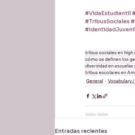
#VidaEstudiantil
#
#TribusSociales
#
#IdentidadJuveni
tribus sociales en high
cómo se definen los ge
diversidad en escuelas
tribus escolares en Am
General
Vocabulary /
Entradas recientes