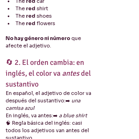
The 
red
 car
The 
red
 shirt
The 
red
 shoes
The 
red
 flowers
No hay género ni número
 que 
afecte el adjetivo.
🔄 2. El orden cambia: en 
inglés, el color va 
antes
 del 
sustantivo
En español, el adjetivo de color va 
después del sustantivo:➡️ 
una 
camisa azul
En inglés, va antes:➡️ 
a blue shirt
🧠 Regla básica del inglés: casi 
todos los adjetivos van antes del 
sustantivo.