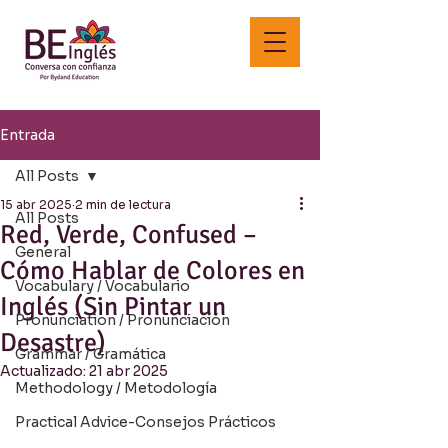
Entrada
All Posts
15 abr 2025
2 min de lectura
All Posts
Red, Verde, Confused –
General
Cómo Hablar de Colores en
Vocabulary / Vocabulario
Inglés (Sin Pintar un
Pronunciation / Pronunciación
Desastre)
Grammar / Gramática
Actualizado:
21 abr 2025
Methodology / Metodología
Practical Advice-Consejos Prácticos