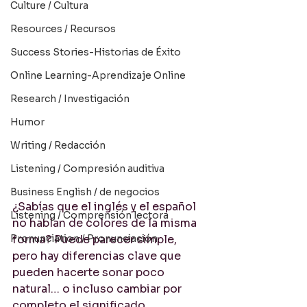
Culture / Cultura
Resources / Recursos
Success Stories-Historias de Éxito
Online Learning-Aprendizaje Online
Research / Investigación
Humor
Writing / Redacción
Listening / Compresión auditiva
Business English / de negocios
¿Sabías que el inglés y el español 
Listening / Comprensión lectora
no hablan de colores de la misma 
Pronunciation / Pronunciación
forma? Puede parecer simple, 
pero hay diferencias clave que 
pueden hacerte sonar poco 
natural… o incluso cambiar por 
completo el significado.