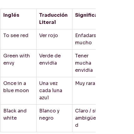
Inglés
Traducción 
Significado
Literal
To see red
Ver rojo
Enfadarse 
mucho
Green with 
Verde de 
Tener 
envy
envidia
mucha 
envidia
Once in a 
Una vez 
Muy rara vez
blue moon
cada luna 
azul
Black and 
Blanco y 
Claro / sin 
white
negro
ambigüeda
d