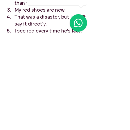
than the pink one.
My red shoes are new.
That was a disaster, but I won’t 
say it directly.
I see red every time he’s late.
#ColoresEnInglés
#InglésConEstilo
#VocabularioInglés
#BEInglés
#EnglishCoach
#AprenderInglés
#InglésReal
#SpanglishLearning
#InglésParaLatinos
#FrasesEnInglés
diferencias entre inglés y español