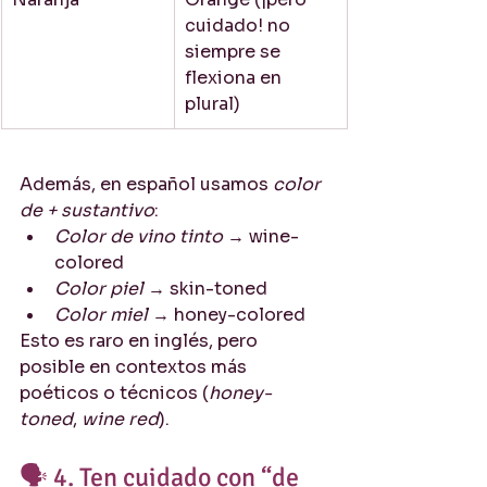
cuidado! no 
siempre se 
flexiona en 
plural)
Además, en español usamos 
color 
de + sustantivo
:
Color de vino tinto
 → wine-
colored
Color piel
 → skin-toned
Color miel
 → honey-colored
Esto es raro en inglés, pero 
posible en contextos más 
poéticos o técnicos (
honey-
toned
, 
wine red
).
🗣️ 4. Ten cuidado con “de 