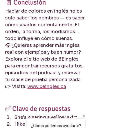
🧾 Conclusión
Hablar de colores en inglés no es 
solo saber los nombres — es saber 
cómo usarlos correctamente. El 
orden, la forma, los modismos… 
todo influye en cómo suenas.
🎧 ¿Quieres aprender más inglés 
real con ejemplos y buen humor?
Explora el sitio web de BEInglés 
para encontrar recursos gratuitos, 
episodios del podcast y reservar 
tu clase de prueba personalizada.
👉 Visita: 
www.beingles.ca
✅ Clave de respuestas
She’s wearing a yellow skirt.
I like the purple dress more 
¿Cómo podemos ayudarte?