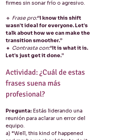
firmes sin sonar frío o agresivo.
🔹 
Frase pro:
“I know this shift 
wasn’t ideal for everyone. Let’s 
talk about how we can make the 
transition smoother.”
🔸 
Contrasta con:
“It is what it is. 
Let’s just get it done.”
Actividad: ¿Cuál de estas 
frases suena más 
profesional?
Pregunta:
 Estás liderando una 
reunión para aclarar un error del 
equipo.
a) “Well, this kind of happened 