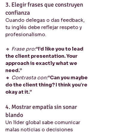
3. Elegir frases que construyen 
confianza
Cuando delegas o das feedback, 
tu inglés debe reflejar respeto y 
profesionalismo.
🔹 
Frase pro:
“I’d like you to lead 
the client presentation. Your 
approach is exactly what we 
need.”
🔸 
Contrasta con:
“Can you maybe 
do the client thing? I think you’re 
okay at it.”
4. Mostrar empatía sin sonar 
blando
Un líder global sabe comunicar 
malas noticias o decisiones 