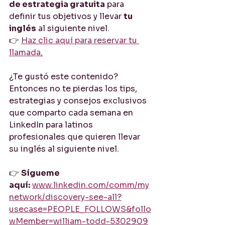
de estrategia gratuita
 para 
definir tus objetivos y llevar 
tu 
inglés
 al siguiente nivel.
👉 
Haz clic aquí para reservar tu 
llamada
.
¿Te gustó este contenido?
Entonces no te pierdas los tips, 
estrategias y consejos exclusivos 
que comparto cada semana en 
LinkedIn para latinos 
profesionales que quieren llevar 
su inglés al siguiente nivel.
👉 
Sígueme 
aquí:
www.linkedin.com/comm/my
network/discovery-see-all?
usecase=PEOPLE_FOLLOWS&follo
wMember=william-todd-5302909