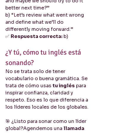
and maybe we should try to do it 
better next time?”
b) “Let’s review what went wrong 
and define what we’ll do 
differently moving forward.”
✅ 
Respuesta correcta:
 b)
¿Y tú, cómo tu inglés está 
sonando?
No se trata solo de tener 
vocabulario o buena gramática. Se 
trata de cómo usas 
tu inglés
 para 
inspirar confianza, claridad y 
respeto. Eso es lo que diferencia a 
los líderes locales de los globales.
🎯 ¿Listo para sonar como un líder 
global?Agendemos una 
llamada 