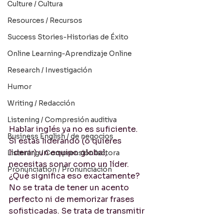
Culture / Cultura
Resources / Recursos
Success Stories-Historias de Éxito
Online Learning-Aprendizaje Online
Research / Investigación
Humor
Writing / Redacción
Listening / Compresión auditiva
Hablar inglés ya no es suficiente. 
Business English / de negocios
Si estás liderando (o quieres 
liderar) un equipo global, 
Listening / Comprensión lectora
necesitas sonar como un líder. 
Pronunciation / Pronunciación
¿Qué significa eso exactamente? 
No se trata de tener un acento 
perfecto ni de memorizar frases 
sofisticadas. Se trata de transmitir 