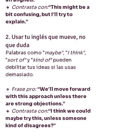
🔸 
Contrasta con:
“This might be a 
bit confusing, but I’ll try to 
explain.”
2. Usar tu inglés que mueve, no 
que duda
Palabras como "
maybe"
, "
I think"
, 
"
sort of"
 y "
kind of"
 pueden 
debilitar tus ideas si las usas 
demasiado.
🔹 
Frase pro: 
“We’ll move forward 
with this approach unless there 
are strong objections.”
🔸 
Contrasta con:
“I think we could 
maybe try this, unless someone 
kind of disagrees?”