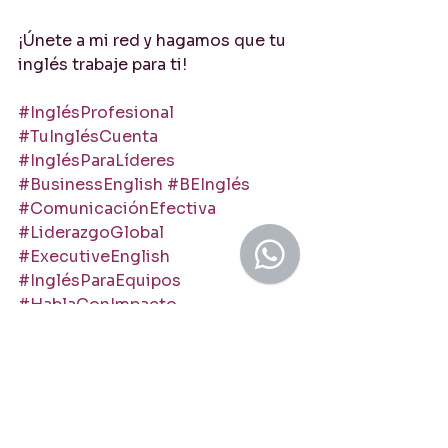
¡Únete a mi red y hagamos que tu 
inglés trabaje para ti!
#InglésProfesional
#TuInglésCuenta
#InglésParaLíderes
#BusinessEnglish
#BEInglés
#ComunicaciónEfectiva
#LiderazgoGlobal
#ExecutiveEnglish
#InglésParaEquipos
#HablaConImpacto
cómo sonar profesional en inglés
hablar inglés con confianza
inglés para líderes
tu inglés profesional
liderar en inglés
mejorar tu inglés para el trabajo
inglés para equipos globales