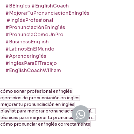
#BEIngles
#EnglishCoach
#MejorarTuPronunciacionEnInglés
#InglésProfesional
#PronunciaciónEnInglés
#PronunciaComoUnPro
#BusinessEnglish
#LatinosEnElMundo
#AprenderInglés
#InglésParaElTrabajo
#EnglishCoachWilliam
cómo sonar profesional en inglés
ejercicios de pronunciación en inglés
mejorar tu pronunciación en inglés
playlist para mejorar pronunciación en inglés
técnicas para mejorar tu pronunciación en inglés
cómo pronunciar en inglés correctamente
pronunciación clara en inglés para latinos