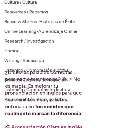
Culture / Cultura
Resources / Recursos
Success Stories-Historias de Éxito
Online Learning-Aprendizaje Online
Research / Investigación
Humor
Writing / Redacción
Listening / Compresión auditiva
¿Dices las palabras correctas… 
pero nadie te entiende? 😅👉 No 
Business English / de negocios
es magia. Es mejorar tu 
Listening / Comprensión lectora
pronunciación en inglés para que 
Pronunciation / Pronunciación
sea clara, técnica y práctica 
enfocada en 
los sonidos que 
realmente marcan la diferencia
.
🎧 
Pronunciación Clara en Inglés 