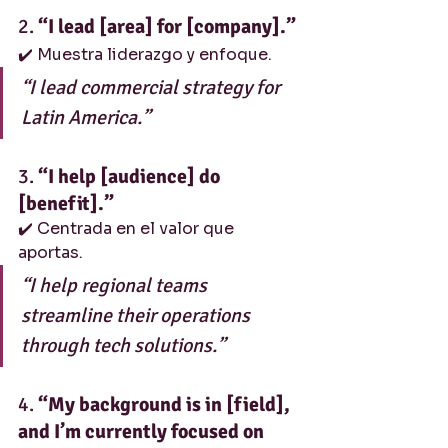
2. 
“I lead [area] for [company].”
✔️ Muestra liderazgo y enfoque.
“I lead commercial strategy for 
Latin America.”
3. 
“I help [audience] do 
[benefit].”
✔️ Centrada en el valor que 
aportas.
“I help regional teams 
streamline their operations 
through tech solutions.”
4. 
“My background is in [field], 
and I’m currently focused on 