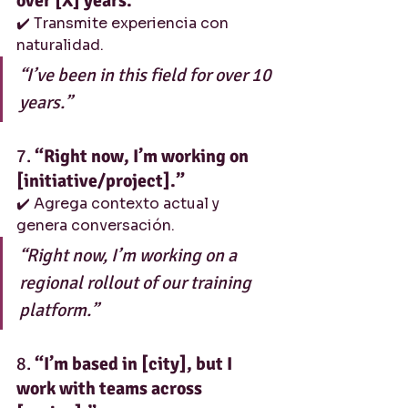
over [X] years.”
✔️ Transmite experiencia con 
naturalidad.
“I’ve been in this field for over 10 
years.”
7. 
“Right now, I’m working on 
[initiative/project].”
✔️ Agrega contexto actual y 
genera conversación.
“Right now, I’m working on a 
regional rollout of our training 
platform.”
8. 
“I’m based in [city], but I 
work with teams across 