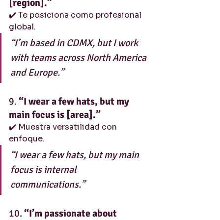
[region].”
✔️ Te posiciona como profesional 
global.
“I’m based in CDMX, but I work 
with teams across North America 
and Europe.”
9. 
“I wear a few hats, but my 
main focus is [area].”
✔️ Muestra versatilidad con 
enfoque.
“I wear a few hats, but my main 
focus is internal 
communications.”
10. 
“I’m passionate about 