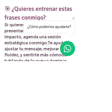
🎯 ¿Quieres entrenar estas 
frases conmigo?
Si quieres practicar cómo 
¿Cómo podemos ayudarte?
presentarte en inglés con más 
impacto, agenda una sesión 
estratégica conmigo.Te ayudaré a 
ajustar tu mensaje, mejorar tu 
fluidez, y sentirte más cómodo 
hablando de lo que ya dominas.
👉 
Reserva tu llamada de 
estrategia gratuita aquí
📲 
Sígueme en LinkedIn
 para más 
tips, expresiones clave y 
estrategias reales de 
comunicación 