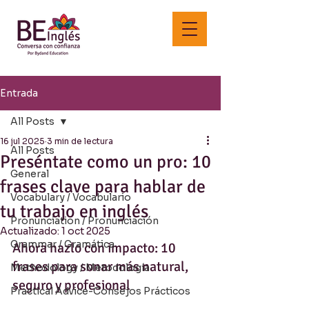
Entrada
All Posts
16 jul 2025
3 min de lectura
All Posts
Preséntate como un pro: 10
General
frases clave para hablar de
Vocabulary / Vocabulario
tu trabajo en inglés
Pronunciation / Pronunciación
Actualizado:
1 oct 2025
Grammar / Gramática
Ahora hazlo con impacto: 10 
frases para sonar más natural, 
Methodology / Metodología
seguro y profesional
Practical Advice-Consejos Prácticos