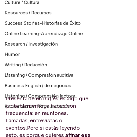
Culture / Cultura
Resources / Recursos
Success Stories-Historias de Éxito
Online Learning-Aprendizaje Online
Research / Investigación
Humor
Writing / Redacción
Listening / Compresión auditiva
Business English / de negocios
Listening / Comprensión lectora
Presentarte en inglés es algo que 
probablemente ya haces con 
Pronunciation / Pronunciación
frecuencia: en reuniones, 
llamadas, entrevistas o 
eventos.Pero si estás leyendo 
esto, es porque quieres 
afinar esa 