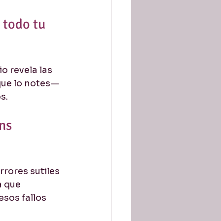
 todo tu 
 revela las 
que lo notes— 
s.
ns 
rores sutiles 
a que 
esos fallos 