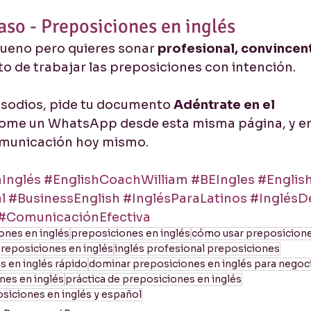
aso - Preposiciones en inglés
 bueno pero quieres sonar 
profesional, convincent
o de trabajar las preposiciones con intención.
isodios, pide tu documento 
Adéntrate en el 
ome un WhatsApp desde esta misma página, y em
omunicación hoy mismo.
Inglés
#EnglishCoachWilliam
#BEIngles
#Englis
l
#BusinessEnglish
#InglésParaLatinos
#InglésD
#ComunicaciónEfectiva
ones en inglés
preposiciones en inglés
cómo usar preposicione
reposiciones en inglés
inglés profesional preposiciones
 en inglés rápido
dominar preposiciones en inglés para negoc
nes en inglés
práctica de preposiciones en inglés
osiciones en inglés y español