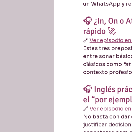
un WhatsApp y reci
🎧 ¿In, On o A
rápido 🚀
🔗 
Ver episodio e
Estas tres prepos
entre sonar básico
clásicos como 
“at
contexto profesio
🎧 Inglés prác
el “por ejemp
🔗 
Ver episodio e
No basta con dar d
justificar decisio