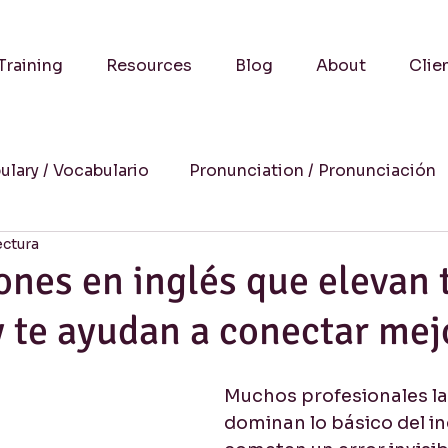
Training
Resources
Blog
About
Clie
ulary / Vocabulario
Pronunciation / Pronunciación
ectura
a
Practical Advice-Consejos Prácticos
Culture
ones en inglés que elevan 
 te ayudan a conectar mej
uccess Stories-Historias de Éxito
Online Learning
Muchos profesionales la
Humor
Writing / Redacción
Listening / Comp
dominan lo básico del in