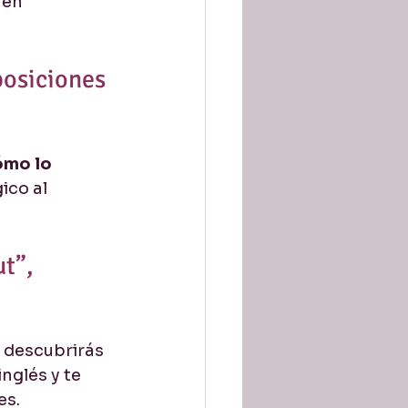
 en 
osiciones 
ómo lo 
ico al 
t”, 
o descubrirás 
inglés y te 
es.