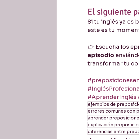
El siguiente p
Si tu inglés ya es
este es tu moment
👉 Escucha los ep
episodio
 enviánd
transformar tu c
#preposicionesen
#InglésProfesiona
#AprenderInglés
ejemplos de preposici
errores comunes con p
aprender preposiciones
explicación preposicio
diferencias entre prep