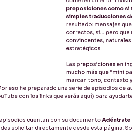
cometen un error invisibl
preposiciones como si 
cios
Listening / Comprensión lectora
Pronuncia
simples traducciones d
resultado: mensajes que
correctos, sí… pero que
convincentes, naturales 
estratégicos.
Las preposiciones en ing
mucho más que “mini pal
marcan tono, contexto y
Por eso he preparado una serie de episodios de a
uTube con los links que verás aquí) para ayudart
pisodios cuentan con su documento 
Adéntrate 
edes solicitar directamente desde esta página. 