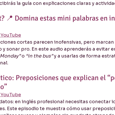
birás la guía con explicaciones claras y activida
t? 📍 Domina estas mini palabras en in
n YouTube
iciones cortas parecen inofensivas, pero marcan l
 y sonar pro. En este audio aprenderás a evitar e
 Monday”
 o 
“in the bus”
 y a usarlas de forma estra
nal.
tico: Preposiciones que explican el “p
lo”
n YouTube
atos: en inglés profesional necesitas conectar id
nes. Este episodio te muestra cómo usar preposici