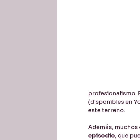
Business English / de nego
profesionalismo. 
(disponibles en Yo
este terreno.
Además, muchos e
episodio
, que pu