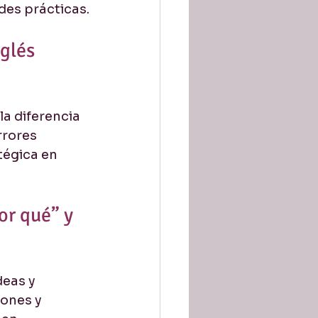
des prácticas.
glés 
a diferencia 
rrores 
tégica en 
or qué” y 
eas y 
ones y 