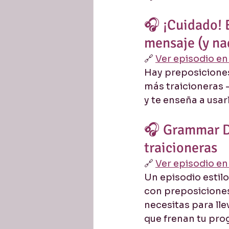
🎧 ¡Cuidado! 
mensaje (y nad
🔗 
Ver episodio e
Hay preposiciones
más traicioneras 
y te enseña a usar
🎧 Grammar De
traicioneras
🔗 
Ver episodio e
Un episodio estilo
con preposiciones.
necesitas para llev
que frenan tu pro