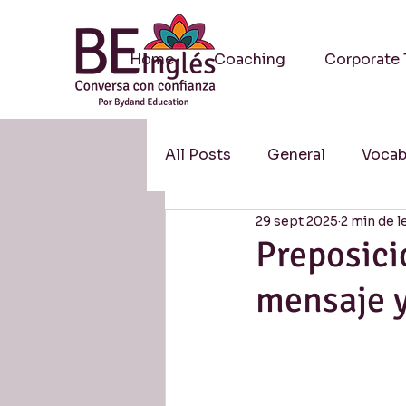
Home
Coaching
Corporate 
All Posts
General
Vocab
29 sept 2025
2 min de l
Methodology / Metodologí
Preposici
mensaje y
Resources / Recursos
S
Research / Investigación