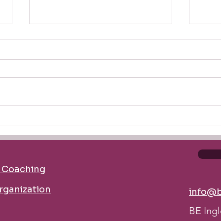
Prepositions in English: Cómo
No so
sonar claro, natural y
usan 
profesional
claro
d Coaching
organization
info@b
BE Ingl