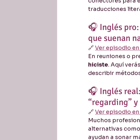
conectores para e
traducciones liter
🎧 Inglés pro
que suenan na
🔗 
Ver episodio e
En reuniones o pre
hiciste
. Aquí verá
describir métodos,
🎧 Inglés rea
“regarding” y
🔗 
Ver episodio e
Muchos profesion
alternativas como
ayudan a sonar má