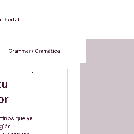
nt Portal
Grammar / Gramática
 / Cultura
tu
or
-Aprendizaje Online
tinos que ya 
resión auditiva
glés 