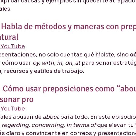
xplicar causas y ejemplos sin quedarte atrapado
ales.
: Habla de métodos y maneras con prep
tural
n YouTube
sentaciones, no solo cuentas qué hiciste, sino 
c
s cómo usar 
by, with, in, on, at
 para sonar estratég
 recursos y estilos de trabajo.
l: Cómo usar preposiciones como “abou
 sonar pro
n YouTube
ales abusan de 
about
 para todo. En este episodi
 
regarding, concerning, in terms of
 que elevan tu 
s claro y convincente en correos y presentacion