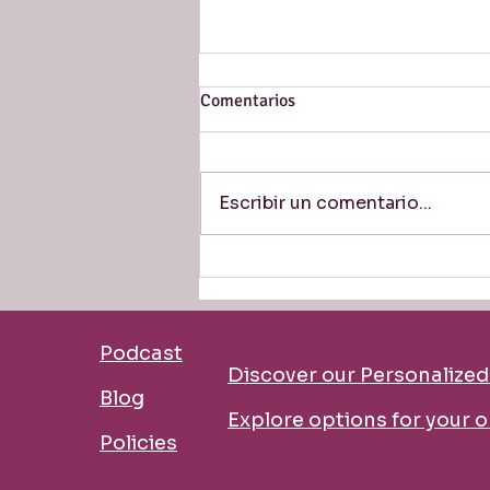
Comentarios
Escribir un comentario...
Grammar Detective: la serie
que convierte tus errores en un
misterio por resolver
Podcast
Discover our Personalize
Blog
​Explore options for your 
Policies