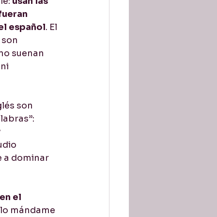
e: 
usan las 
fueran 
tion / Pronunciación
el español
. El 
 son 
 no suenan 
ni 
lés son 
abras”: 
 
udio 
e a dominar 
en el 
Solo mándame 