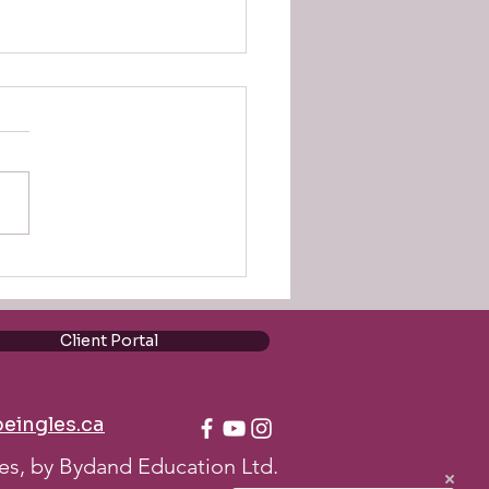
n diccionarios: Así se
mis libros para sonar más
 en inglés
Client Portal
eingles.ca
es, by Bydand Education Ltd.