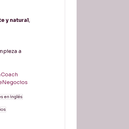
e y natural
, 
pieza a 
hCoach
eNegocios
s en inglés
ios