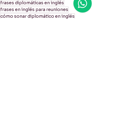
frases diplomáticas en inglés
frases en inglés para reuniones
cómo sonar diplomático en inglés
inglés estratégico para reuniones
cómo poner límites en inglés
frases para decir no en inglés
setting boundaries in English
cómo rechazar en inglés sin sonar grosero
expresiones diplomáticas en inglés
Business English / de negocios
Practical Advice-Consejos Prácticos
Ver todo
Entradas recientes