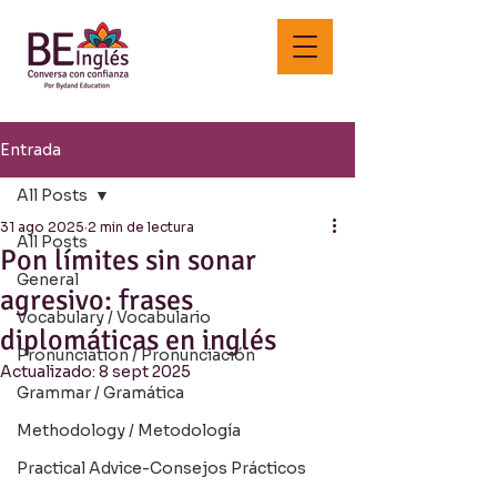
Entrada
All Posts
31 ago 2025
2 min de lectura
All Posts
Pon límites sin sonar
General
agresivo: frases
Vocabulary / Vocabulario
diplomáticas en inglés
Pronunciation / Pronunciación
Actualizado:
8 sept 2025
Grammar / Gramática
Methodology / Metodología
Practical Advice-Consejos Prácticos