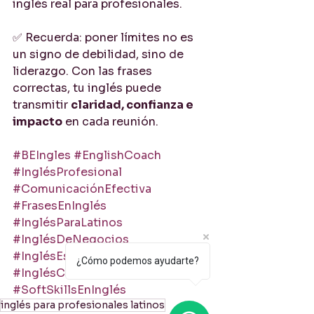
inglés real para profesionales.
✅ Recuerda: poner límites no es 
un signo de debilidad, sino de 
liderazgo. Con las frases 
correctas, tu inglés puede 
transmitir 
claridad, confianza e 
impacto
 en cada reunión.
#BEIngles
#EnglishCoach
#InglésProfesional
#ComunicaciónEfectiva
#FrasesEnInglés
#InglésParaLatinos
#InglésDeNegocios
#InglésEstratégico
¿Cómo podemos ayudarte?
#InglésConEstilo
#SoftSkillsEnInglés
inglés para profesionales latinos