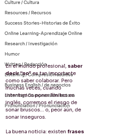
Culture / Cultura
Resources / Recursos
Success Stories-Historias de Éxito
Online Learning-Aprendizaje Online
Research / Investigación
Humor
Writing / Redacción
En el mundo profesional, 
saber 
decir “no”
 es tan importante 
Listening / Compresión auditiva
como saber colaborar. Pero 
Business English / de negocios
muchas veces, cuando 
intentamos poner límites en 
Listening / Comprensión lectora
inglés, corremos el riesgo de 
Pronunciation / Pronunciación
sonar bruscos… o, peor aún, de 
sonar inseguros.
La buena noticia: existen 
frases 