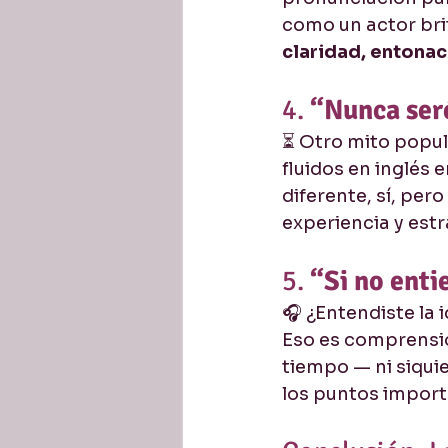
como un actor bri
claridad, entonac
4. 
“Nunca ser
⏳ Otro mito popula
fluidos en inglés 
diferente, sí, per
experiencia y estr
5. 
“Si no enti
🎧 ¿Entendiste la
Eso es comprensió
tiempo — ni siquie
los puntos import