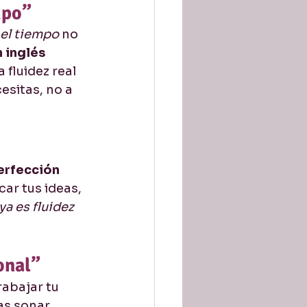
mpo”
el tiempo
 no 
 inglés 
fluidez real 
sitas, no a 
erfección 
ar tus ideas, 
ya es fluidez 
onal”
rabajar tu 
as sonar 