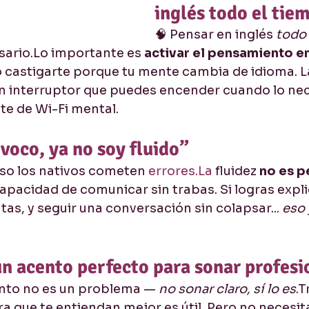
inglés todo el tie
🧠 Pensar en inglés 
todo 
esario.Lo importante es 
activar el pensamiento en
o castigarte porque tu mente cambia de idioma. La 
n interruptor que puedes encender cuando lo nece
te de Wi-Fi mental.
voco, ya no soy fluido”
uso los nativos cometen 
errores.La
 fluidez 
no es p
capacidad de comunicar sin trabas. Si logras explic
s, y seguir una conversación sin colapsar... 
eso 
n acento perfecto para sonar profesi
ento no es un problema — 
no sonar claro, sí lo es
.T
 que te entiendan mejor es útil. Pero no necesit