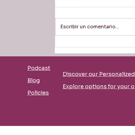
Escribir un comentario...
Of Course at Work: What Does
It Really Mean? Business
English, Decoded.
Podcast
Discover our Personalize
Blog
​Explore options for your 
Policies