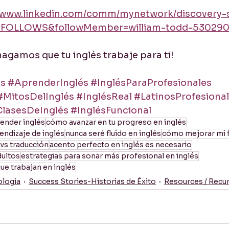
www.linkedin.com/comm/mynetwork/discovery-s
_FOLLOWS&followMember=william-todd-53029
hagamos que tu inglés trabaje para ti!
és
#AprenderInglés
#InglésParaProfesionales
#MitosDelInglés
#InglésReal
#LatinosProfesiona
lasesDeInglés
#InglésFuncional
ender inglés
cómo avanzar en tu progreso en inglés
endizaje de inglés
nunca seré fluido en inglés
cómo mejorar mi fl
vs traducción
acento perfecto en inglés es necesario
dultos
estrategias para sonar más profesional en inglés
ue trabajan en inglés
logía
Success Stories-Historias de Éxito
Resources / Recu