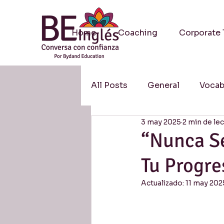
Home
Coaching
Corporate 
All Posts
General
Vocab
3 may 2025
2 min de le
Methodology / Metodologí
“Nunca Se
Tu Progre
Resources / Recursos
S
Actualizado:
11 may 202
Research / Investigación