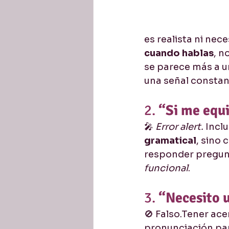
es realista ni nec
cuando hablas
, n
se parece más a u
una señal constan
2. 
“Si me equi
🎤 
Error alert.
 Incl
gramatical
, sino 
responder pregunta
funcional
.
3. 
“Necesito u
🚫 Falso.Tener ac
pronunciación para