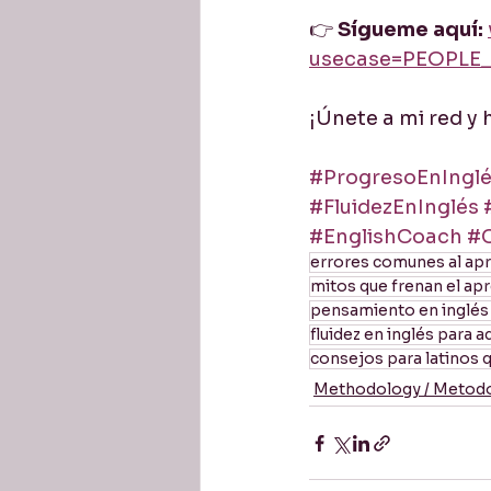
👉 
Sígueme aquí:
usecase=PEOPLE
¡Únete a mi red y 
#ProgresoEnIngl
#FluidezEnInglés
#EnglishCoach
#C
errores comunes al apr
mitos que frenan el apr
pensamiento en inglés 
fluidez en inglés para a
consejos para latinos q
Methodology / Metodo