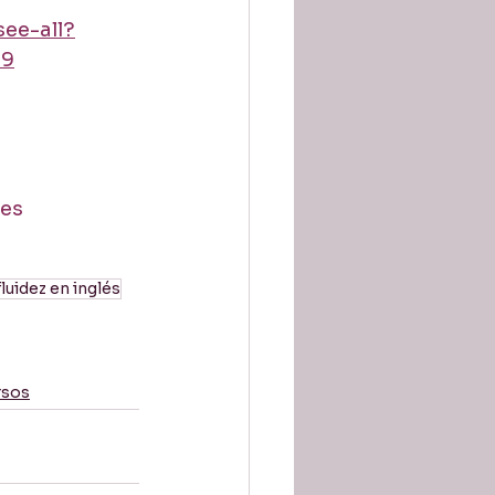
ee-all?
09
les
uidez en inglés
rsos