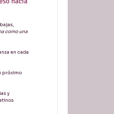
eso hacia 
bajas, 
ma como una 
anza en cada 
u próximo 
as y 
atinos 