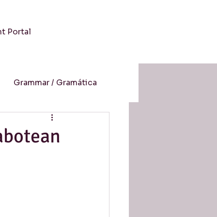
nt Portal
Grammar / Gramática
 / Cultura
abotean
-Aprendizaje Online
resión auditiva