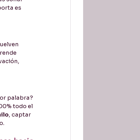
orta es 
uelven 
prende 
vación, 
por palabra?
00% todo el 
hilo
, captar 
o.