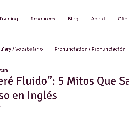
Training
Resources
Blog
About
Clie
ulary / Vocabulario
Pronunciation / Pronunciación
ctura
a
Practical Advice-Consejos Prácticos
Culture
ré Fluido”: 5 Mitos Que S
so en Inglés
uccess Stories-Historias de Éxito
Online Learning
5
Humor
Writing / Redacción
Listening / Comp