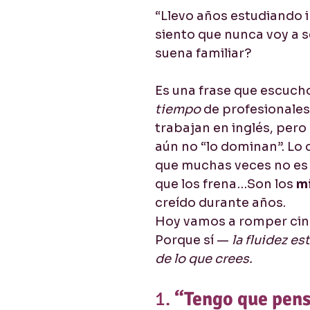
“Llevo años estudiando i
cios
Listening / Comprensión lectora
Pronuncia
siento que nunca voy a se
suena familiar?
Es una frase que escuch
tiempo
 de profesionales
trabajan en inglés, pero
aún no “lo dominan”. Lo 
que muchas veces no es e
que los frena…Son los 
m
creído durante años.
Hoy vamos a romper cinc
Porque sí — 
la fluidez es
de lo que crees.
1. 
“Tengo que pens