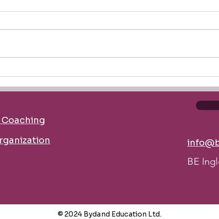
10 English Phrases to Bring
How t
Conversations Back on Track
Engli
Coll
d Coaching
organization
info@b
BE Ingl
© 2024 Bydand Education Ltd.