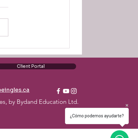
o Ask for Advice in
sh: 10 Phrases for
aborative Leaders
Client Portal
eingles.ca
es, by Bydand Education Ltd.
¿Cómo podemos ayudarte?