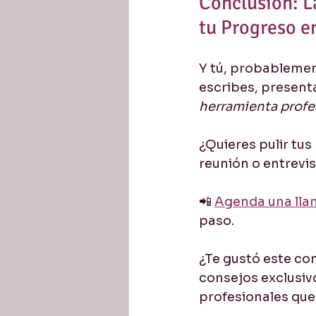
Conclusión: L
tu Progreso e
Y tú, probablement
escribes, present
herramienta profe
¿Quieres pulir tus
reunión o entrevi
📲 
Agenda una llam
paso.
¿Te gustó este con
consejos exclusiv
profesionales que q