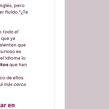
nglés, pero 
tion / Pronunciación
r fluido.”¿Te 
o 
todo el 
 que ya 
 sienten que 
curioso es 
l idioma lo 
itos
 que han 
o de ellos. 
tá más cerca 
ar en 