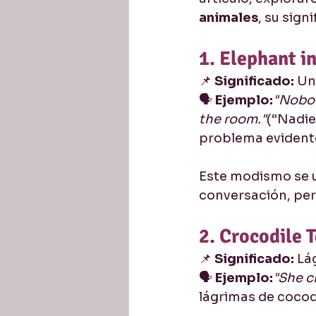
animales
, su sign
1. Elephant i
📌 
Significado:
 Un
🗣️ 
Ejemplo:
"Nobod
the room."
(“Nadie
problema evidente
Este modismo se u
conversación, per
2. Crocodile 
📌 
Significado:
 Lá
🗣️ 
Ejemplo:
"She c
lágrimas de cocod