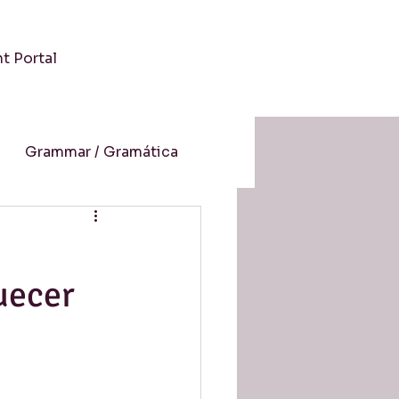
nt Portal
Grammar / Gramática
 / Cultura
uecer
-Aprendizaje Online
resión auditiva