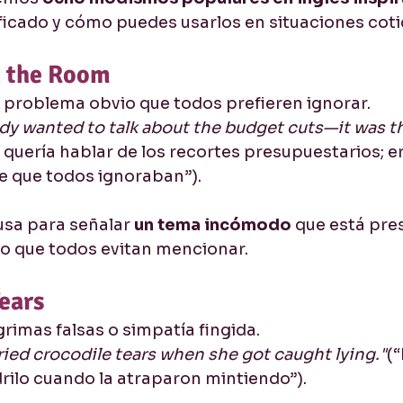
ificado y cómo puedes usarlos en situaciones coti
n the Room
 problema obvio que todos prefieren ignorar.
y wanted to talk about the budget cuts—it was th
 quería hablar de los recortes presupuestarios; er
 que todos ignoraban”).
sa para señalar 
un tema incómodo
 que está pre
o que todos evitan mencionar.
Tears
grimas falsas o simpatía fingida.
ried crocodile tears when she got caught lying."
(
rilo cuando la atraparon mintiendo”).