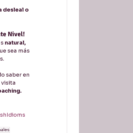
 desleal o 
te Nivel!
s 
natural, 
que sea más 
s.
lo saber en 
visita 
oaching.
ishIdioms
males