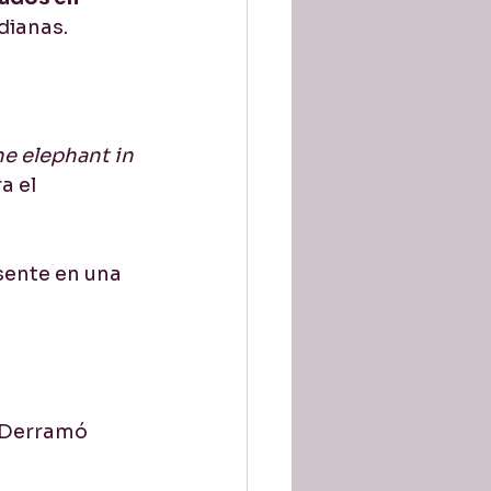
dianas.
e elephant in 
a el 
sente en una 
“Derramó 