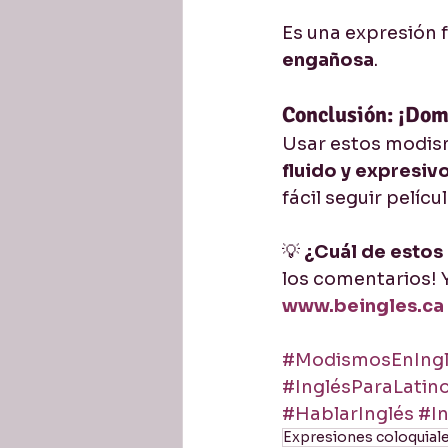
Es una expresión f
engañosa
.
Conclusión: ¡Domi
Usar estos modism
fluido y expresivo
fácil seguir pelíc
💡 
¿Cuál de estos
los comentarios! Y
www.beingles.ca
#ModismosEnIngl
#InglésParaLatin
#HablarInglés
#In
Expresiones coloquiale