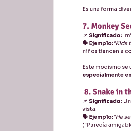
Es una forma diver
7. Monkey Se
📌 
Significado:
 Im
🗣️ 
Ejemplo:
"Kids 
niños tienden a co
Este modismo se u
especialmente en
8. Snake in t
📌 
Significado:
 Un
vista.
🗣️ 
Ejemplo:
"He se
(“Parecía amigable