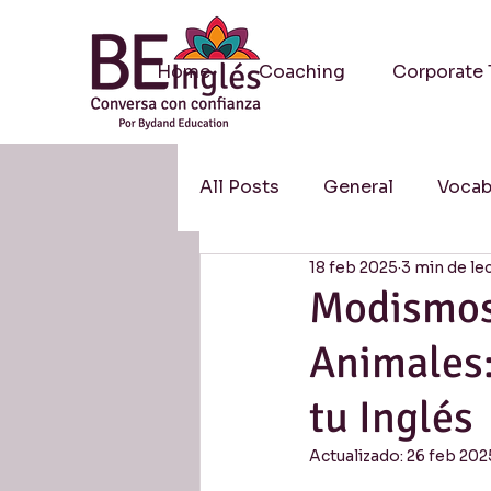
Home
Coaching
Corporate 
All Posts
General
Vocab
18 feb 2025
3 min de le
Methodology / Metodologí
Modismos 
Animales:
Resources / Recursos
S
tu Inglés
Research / Investigación
Actualizado:
26 feb 202