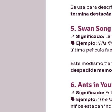
Se usa para descri
termina destacá
5. Swan Song
📌 
Significado:
 La
🗣️ 
Ejemplo:
"His f
última película fu
Este modismo tien
despedida memo
6. Ants in You
📌 
Significado:
 Es
🗣️ 
Ejemplo:
"The ki
niños estaban inq