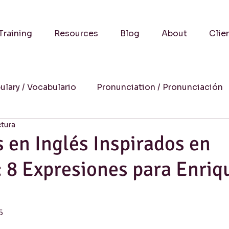
Training
Resources
Blog
About
Clie
ulary / Vocabulario
Pronunciation / Pronunciación
ctura
a
Practical Advice-Consejos Prácticos
Culture
en Inglés Inspirados en
 8 Expresiones para Enriq
uccess Stories-Historias de Éxito
Online Learning
Humor
Writing / Redacción
Listening / Comp
5