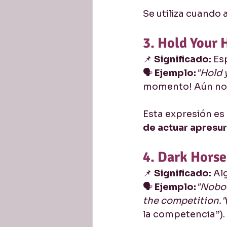
Se utiliza cuando 
3. Hold Your 
📌 
Significado:
 Es
🗣️ 
Ejemplo:
"Hold 
momento! Aún no
Esta expresión es 
de actuar apres
4. Dark Horse
📌 
Significado:
 Al
🗣️ 
Ejemplo:
"Nobod
the competition."
la competencia”).