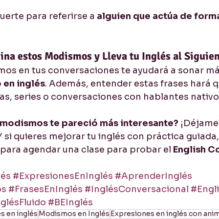
uerte para referirse a 
alguien que actúa de forma
na estos Modismos y Lleva tu Inglés al Siguien
os en tus conversaciones te ayudará a sonar má
 en inglés
. Además, entender estas frases hará 
ulas, series o conversaciones con hablantes nativo
 modismos te pareció más interesante?
 ¡Déjame
 si quieres mejorar tu inglés con práctica guiada, 
 para agendar una clase para probar el 
English C
és
#ExpresionesEnInglés
#AprenderInglés
os
#FrasesEnInglés
#InglésConversacional
#Engl
glésFluido
#BEInglés
s en inglés
Modismos en Inglés
Expresiones en inglés con ani