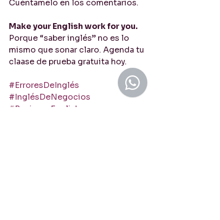
Cuéntamelo en los comentarios.
Make your English work for you. 
Porque “saber inglés” no es lo 
mismo que sonar claro. Agenda tu 
claase de prueba gratuita hoy. 
#ErroresDeInglés
#InglésDeNegocios
#BusinessEnglish
#AprenderInglés
#FalsosAmigos
#InglésProfesional
#InglésParaLatinos
#InglésEnElTrabajo
#InglésClaro
#BEInglés
inglés para reuniones de trabajo
inglés de negocios para latinos
inglés para hispanohablantes
falsos amigos en inglés