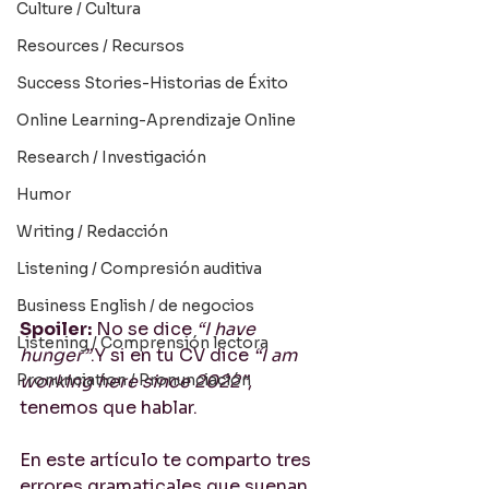
Culture / Cultura
Resources / Recursos
Success Stories-Historias de Éxito
Online Learning-Aprendizaje Online
Research / Investigación
Humor
Writing / Redacción
Listening / Compresión auditiva
Business English / de negocios
Spoiler:
 No se dice 
“I have 
Listening / Comprensión lectora
hunger”
.Y si en tu CV dice 
“I am 
Pronunciation / Pronunciación
working here since 2022”
, 
tenemos que hablar.
En este artículo te comparto tres 
errores gramaticales que suenan 