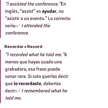
“I assisted the conference.”
En 
inglés, “assist” es 
ayudar
, no 
“asistir a un evento.” Lo correcto 
sería:✅ 
I attended the 
conference.
Recordar ≠ Record
“I recorded what he told me.”
A 
menos que hayas usado una 
grabadora, esa frase puede 
sonar rara. Si solo querías decir 
que 
lo recordaste
, deberías 
decir:✅ 
I remembered what he 
told me.