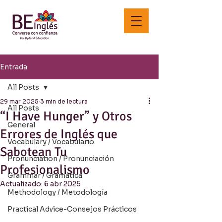
Entrada
All Posts
29 mar 2025
3 min de lectura
All Posts
“I Have Hunger” y Otros
General
Errores de Inglés que
Vocabulary / Vocabulario
Sabotean Tu
Pronunciation / Pronunciación
Profesionalismo
Grammar / Gramática
Actualizado:
6 abr 2025
Methodology / Metodología
Practical Advice-Consejos Prácticos