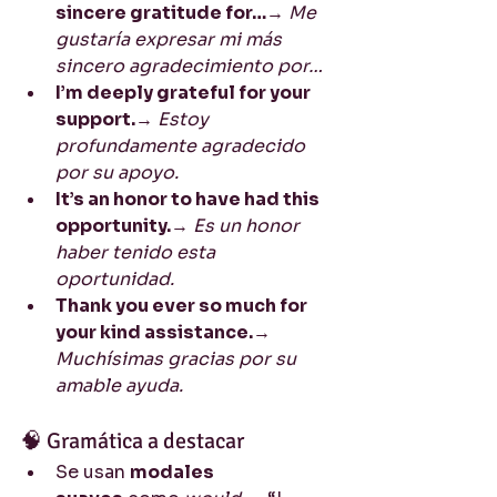
sincere gratitude for…
→ 
Me 
gustaría expresar mi más 
sincero agradecimiento por…
I’m deeply grateful for your 
support.
→ 
Estoy 
profundamente agradecido 
por su apoyo.
It’s an honor to have had this 
opportunity.
→ 
Es un honor 
haber tenido esta 
oportunidad.
Thank you ever so much for 
your kind assistance.
→ 
Muchísimas gracias por su 
amable ayuda.
🧠 Gramática a destacar
Se usan 
modales 