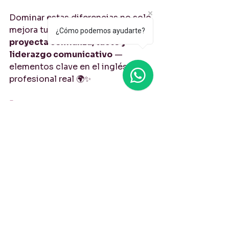
Dominar estas diferencias no solo 
mejora tu gramática, también 
¿Cómo podemos ayudarte?
proyecta confianza, tacto y 
liderazgo comunicativo
 — 
elementos clave en el inglés 
profesional real 🌍✨
🚀 
Practica con BE Inglés
En BE Inglés, te ayudamos a sonar 
natural y estratégico en cada 
interacción.👉 Visita 
www.beingles.ca
 para más 
recursos gratuitos y para agendar 
tu 
llamada de estrategia 
personalizada
.
 Porque tu inglés también 