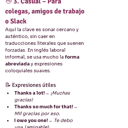
👋 
3. Casual – Para 
colegas, amigos de trabajo 
o Slack
Aquí la clave es sonar cercano y 
auténtico, sin caer en 
traducciones literales que suenen 
forzadas. En inglés laboral 
informal, se usa mucho la 
forma 
abreviada
 y expresiones 
coloquiales suaves.
📝 Expresiones útiles
Thanks a lot!
→ 
¡Muchas 
gracias!
Thanks so much for that!
→ 
Mil gracias por eso.
I owe you one!
→ 
Te debo 
una.
 (amigable)