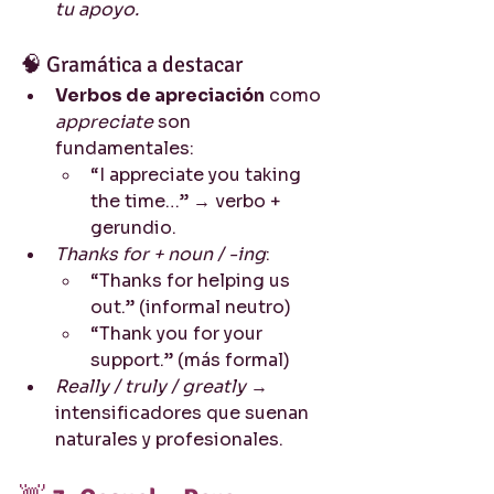
tu apoyo.
🧠 Gramática a destacar
Verbos de apreciación
 como 
appreciate
 son 
fundamentales:
“I appreciate you taking 
the time…” → verbo + 
gerundio.
Thanks for + noun / -ing
:
“Thanks for helping us 
out.” (informal neutro)
“Thank you for your 
support.” (más formal)
Really / truly / greatly
 → 
intensificadores que suenan 
naturales y profesionales.