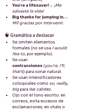
You’re a lifesaver!
→ 
¡Me 
salvaste la vida!
Big thanks for jumping in.
→ 
Mil gracias por intervenir.
🧠 Gramática a destacar
Se omiten elementos 
formales (no se usa 
I would 
like to
, por ejemplo).
Se usan 
contracciones
 (
you’re, I’ll, 
that’s
) para sonar natural.
Se usan intensificadores 
coloquiales como 
so
, 
really
, 
big
 para dar calidez.
Ojo con el tono escrito: en 
correos, evita excesos de 
exclamaciones; en chats o 