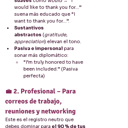
suaves
 como 
would
 → “I 
would like to thank you for…” 
suena más educado que “I 
want to thank you for…”.
Sustantivos 
abstractos
 (
gratitude, 
appreciation
) elevan el tono.
Pasiva e impersonal
 para 
sonar más diplomático:
“I’m truly honored to have 
been included.” (Pasiva 
perfecta)
💼 
2. Profesional – Para 
correos de trabajo, 
reuniones y networking
Este es el registro neutro que 
debes dominar para 
el 90 % de tus 