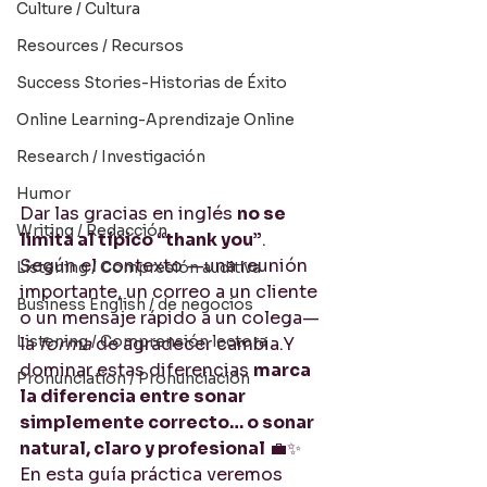
Culture / Cultura
Resources / Recursos
Success Stories-Historias de Éxito
Online Learning-Aprendizaje Online
Research / Investigación
Humor
Dar las gracias en inglés 
no se 
Writing / Redacción
limita al típico “thank you”
. 
Según el contexto —una reunión 
Listening / Compresión auditiva
importante, un correo a un cliente 
Business English / de negocios
o un mensaje rápido a un colega— 
Listening / Comprensión lectora
la 
forma
 de agradecer cambia.Y 
dominar estas diferencias 
marca 
Pronunciation / Pronunciación
la diferencia entre sonar 
simplemente correcto… o sonar 
natural, claro y profesional
 💼✨
En esta guía práctica veremos 