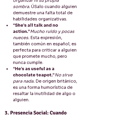
organizar ni su propia 
sombra.
 ÚSalo cuando alguien 
demuestre una falta total de 
habilidades organizativas.
“She’s all talk and no 
action.”
Mucho ruido y pocas 
nueces.
 Esta expresión, 
también común en español, es 
perfecta para criticar a alguien 
que promete mucho, pero 
nunca cumple.
“He’s as useful as a 
chocolate teapot.”
No sirve 
para nada.
 De origen británico, 
es una forma humorística de 
resaltar la inutilidad de algo o 
alguien.
3. Presencia Social: Cuando 