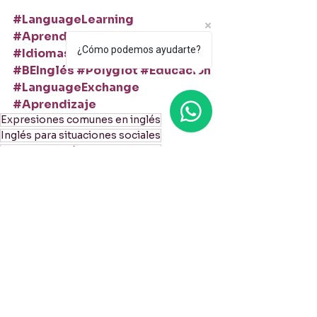
#LanguageLearning
#AprenderInglés
#Bilingual
¿Cómo podemos ayudarte?
#Idiomas
#LearnEnglish
#BEInglés
#Polyglot
#Educación
#LanguageExchange
#Aprendizaje
Expresiones comunes en inglés
Inglés para situaciones sociales
Mejora tu inglés conversacional
Expresiones en inglés para criticar
Frases ingeniosas en inglés
Cómo hablar con humor en inglés
Lenguaje coloquial en inglés
Frases cortas y contundentes
Aprender inglés con frases
Frases lapidarias en inglés
Vocabulary / Vocabulario
Practical Advice-Consejos Prácticos
Culture / Cultura