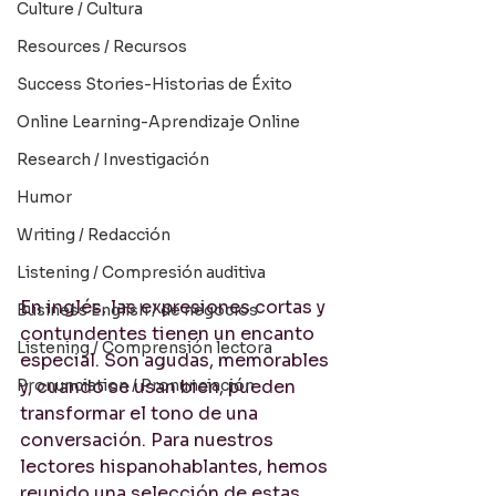
Culture / Cultura
Resources / Recursos
Success Stories-Historias de Éxito
Online Learning-Aprendizaje Online
Research / Investigación
Humor
Writing / Redacción
Listening / Compresión auditiva
En inglés, las expresiones cortas y 
Business English / de negocios
contundentes tienen un encanto 
Listening / Comprensión lectora
especial. Son agudas, memorables 
Pronunciation / Pronunciación
y, cuando se usan bien, pueden 
transformar el tono de una 
conversación. Para nuestros 
lectores hispanohablantes, hemos 
reunido una selección de estas 