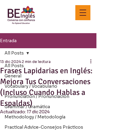
Entrada
All Posts
13 dic 2024
2 min de lectura
All Posts
Frases Lapidarias en Inglés:
General
Mejora Tus Conversaciones
Vocabulary / Vocabulario
(Incluso Cuando Hablas a
Pronunciation / Pronunciación
Espaldas)
Grammar / Gramática
Actualizado:
17 dic 2024
Methodology / Metodología
Practical Advice-Consejos Prácticos