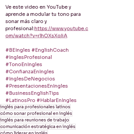
Ve este video en YouTube y 
aprende a modular tu tono para 
sonar más claro y 
profesional:
https://www.youtube.c
om/watch?v=rlhOXsXqIiA
#BEIngles
#EnglishCoach
#InglesProfesional
#TonoEnIngles
#ConfianzaEnIngles
#InglesDeNegocios
#PresentacionesEnIngles
#BusinessEnglishTips
#LatinosPro
#HablarEnIngles
inglés para profesionales latinos
cómo sonar profesional en inglés
inglés para reuniones de trabajo
comunicación estratégica en inglés
cómo liderar en inglés