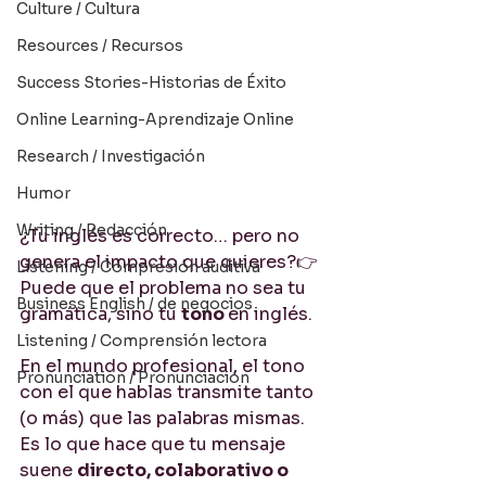
Culture / Cultura
Resources / Recursos
Success Stories-Historias de Éxito
Online Learning-Aprendizaje Online
Research / Investigación
Humor
Writing / Redacción
¿Tu inglés es correcto… pero no 
genera el impacto que quieres?👉 
Listening / Compresión auditiva
Puede que el problema no sea tu 
Business English / de negocios
gramática, sino tu 
tono 
en inglés.
Listening / Comprensión lectora
En el mundo profesional, el tono 
Pronunciation / Pronunciación
con el que hablas transmite tanto 
(o más) que las palabras mismas. 
Es lo que hace que tu mensaje 
suene 
directo, colaborativo o 