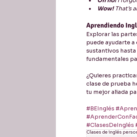
Oh no!
 I forgo
Wow! 
That’s 
Aprendiendo Ingl
Explorar las parte
puede ayudarte a 
sustantivos hasta
fundamentales par
¿Quieres practicar
clase de prueba h
tu mejor aliada pa
#BEInglés
#Apren
#AprenderConFac
#ClasesDeInglés
Clases de inglés perso