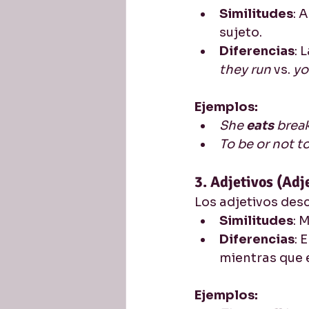
Similitudes
: 
sujeto.
Diferencias
: 
they run
 vs. 
yo
Ejemplos:
She 
eats 
break
To be or not to
3. Adjetivos (Adj
Los adjetivos des
Similitudes
: 
Diferencias
: 
mientras que 
Ejemplos: