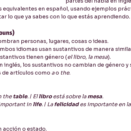
partes del habla en inglé
s equivalentes en español, usando ejemplos práct
ar lo que ya sabes con lo que estás aprendiendo.
Nouns)
ombran personas, lugares, cosas o ideas.
Ambos idiomas usan sustantivos de manera similar
stantivos tienen género (
el libro
, 
la mesa
).
En inglés, los sustantivos no cambian de género y s
de artículos como 
a
 o 
the
.
n the 
table
.
 / 
El 
libro 
está sobre la 
mesa
.
important in 
life
.
 / 
La 
felicidad 
es importante en la
n acción o estado.