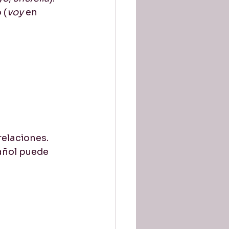
 (
voy
 en 
relaciones.
añol puede 