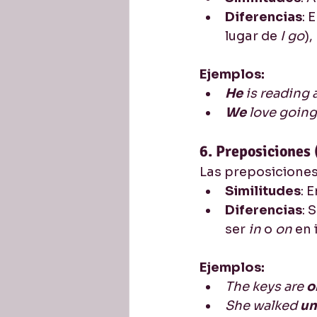
Diferencias
: 
lugar de 
I go
)
Ejemplos:
He
 is reading 
We
 love going
6. Preposiciones 
Las preposiciones
Similitudes
: 
Diferencias
: 
ser 
in
 o 
on
 en 
Ejemplos:
The keys are 
o
She walked 
un