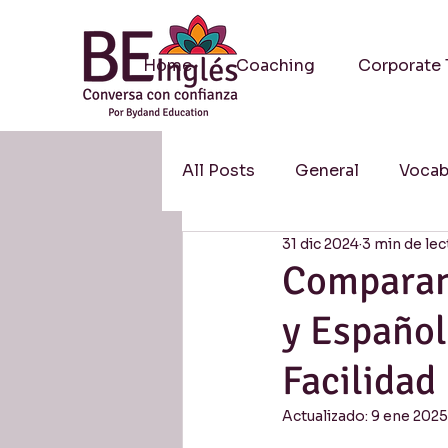
Home
Coaching
Corporate 
All Posts
General
Vocab
31 dic 2024
3 min de lec
Methodology / Metodologí
Comparand
y Español
Resources / Recursos
S
Facilidad
Research / Investigación
Actualizado:
9 ene 2025