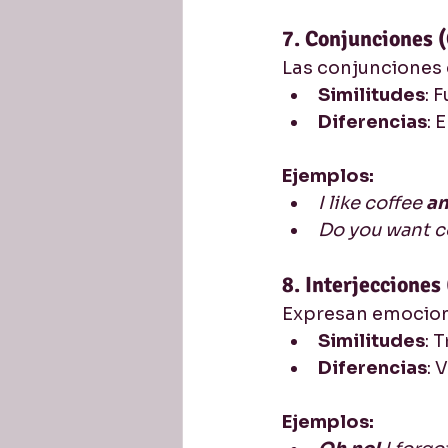
7. Conjunciones 
Las conjunciones 
Similitudes
: 
Diferencias
: 
Ejemplos:
I like coffee 
an
Do you want c
8. Interjecciones 
Expresan emocion
Similitudes
: 
Diferencias
: 
Ejemplos: