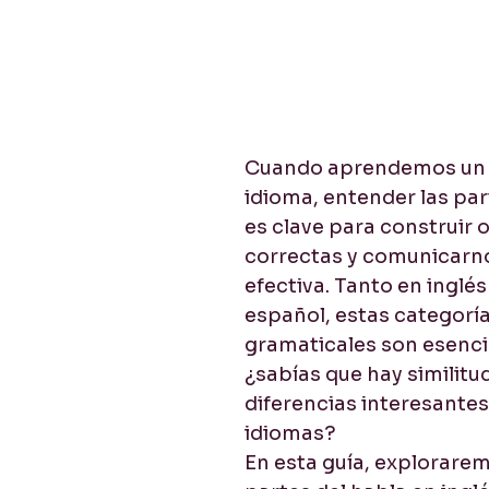
cios
Listening / Comprensión lectora
Pronuncia
Cuando aprendemos un 
idioma, entender las par
es clave para construir 
correctas y comunicarn
efectiva. Tanto en inglé
español, estas categoría
gramaticales son esencia
¿sabías que hay similitud
diferencias interesante
idiomas?
En esta guía, explorare