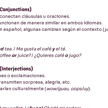
(Conjunctions)
conectan cláusulas u oraciones.
Funcionan de manera similar en ambos idiomas.
En español, algunas cambian según el contexto (
y
d 
tea.
 / 
Me gusta el café 
y
 el té.
offee 
or 
juice?
 / 
¿Quieres café 
o
 jugo?
(Interjections)
es o exclamaciones.
Transmiten sorpresa, alegría, etc.
Varían culturalmente (
wow/guau
, 
oops/uy
).