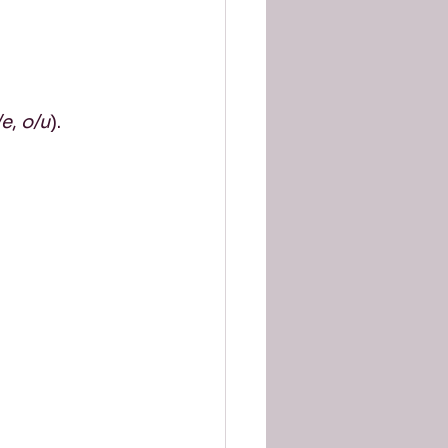
/e
, 
o/u
).