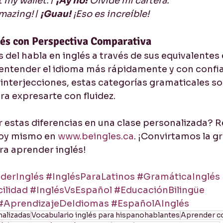
t my wallet.
 / 
¡Ay no! 
Olvidé mi cartera.
amazing!
 / 
¡Guau! 
¡Eso es increíble!
és con Perspectiva Comparativa
s del habla en inglés a través de sus equivalentes
entender el idioma más rápidamente y con confi
 interjecciones, estas categorías gramaticales so
a expresarte con fluidez.
 estas diferencias en una clase personalizada? R
oy mismo en 
www.beingles.ca
. ¡Convirtamos la g
ra aprender inglés!
derInglés
#InglésParaLatinos
#GramáticaInglés
ilidad
#InglésVsEspañol
#EducaciónBilingüe
#AprendizajeDeIdiomas
#EspañolAInglés
nalizadas
Vocabulario inglés para hispanohablantes
Aprender co