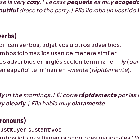
e is very 
cozy
.
 / 
La casa 
pequeña 
es muy 
acogedo
utiful 
dress to the party.
 / 
Ella llevaba un vestido 
verbs)
ifican verbos, adjetivos u otros adverbios.
Ambos idiomas los usan de manera similar.
Los adverbios en inglés suelen terminar en 
-ly
 (
qui
en español terminan en 
-mente
 (
rápidamente
).
y 
in the mornings.
 / 
Él corre 
rápidamente 
por las
y 
clearly
.
 / 
Ella habla muy 
claramente
.
Pronouns)
stituyen sustantivos.
Ambos idiomas tienen pronombres personales (
I/