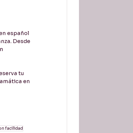
 en español 
anza. Desde 
n 
eserva tu 
ramática en 
n facilidad