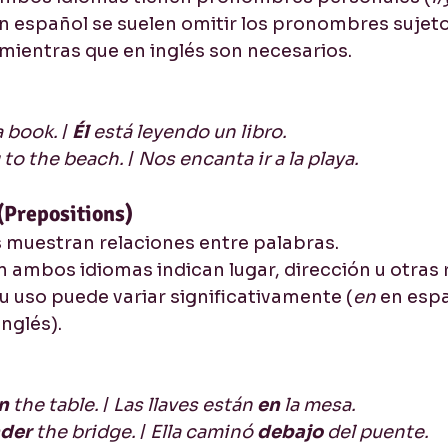
En español se suelen omitir los pronombres sujeto
, mientras que en inglés son necesarios.
a book.
 / 
Él
 está leyendo un libro.
 to the beach.
 / 
Nos encanta ir a la playa.
(Prepositions)
 muestran relaciones entre palabras.
En ambos idiomas indican lugar, dirección u otras 
Su uso puede variar significativamente (
en
 en esp
inglés).
n
 the table.
 / 
Las llaves están 
en
 la mesa.
der 
the bridge.
 / 
Ella caminó 
debajo 
del puente.