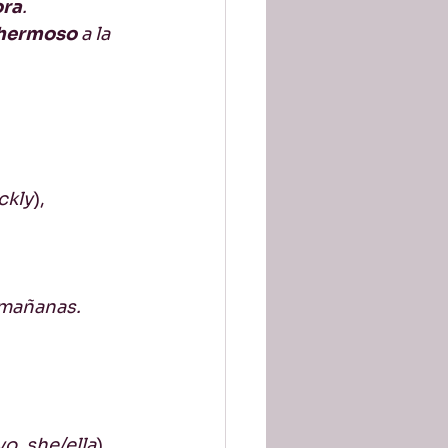
ra
.
hermoso 
a la 
ckly
), 
 mañanas.
yo
, 
she/ella
).