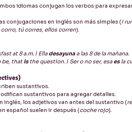
Ambos idiomas conjugan los verbos para expresar
Las conjugaciones en inglés son más simples (
I ru
 corro, tú corres, ellos corren
).
fast at 8 a.m.
 / 
Ella 
desayuna 
a las 8 de la mañana.
 be, that 
is
 the question.
 / 
Ser o no ser, esa 
es
 la c
ectives)
criben sustantivos.
Modifican sustantivos para agregar detalles.
En inglés, los adjetivos van antes del sustantivo (
r
en español suelen ir después (
coche rojo
).