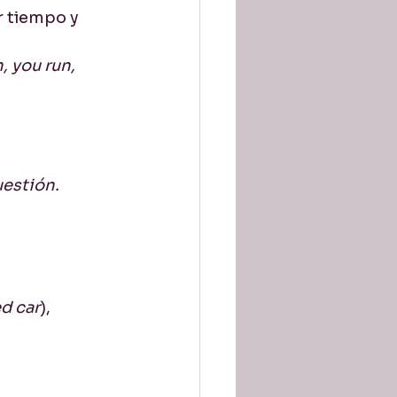
 tiempo y 
n, you run, 
uestión.
ed car
), 