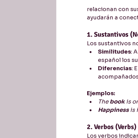
relacionan con su
ayudarán a conect
1. Sustantivos (
Los sustantivos n
Similitudes
: 
español los su
Diferencias
: 
acompañados 
Ejemplos:
The 
book 
is o
Happiness 
is 
2. Verbos (Verbs)
Los verbos indica