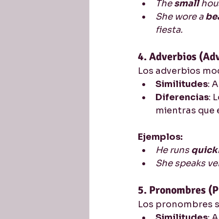
The 
small 
hous
She wore a 
bea
fiesta.
4. Adverbios (Ad
Los adverbios mod
Similitudes
: 
Diferencias
: 
mientras que 
Ejemplos:
He runs 
quickl
She speaks ver
5. Pronombres (
Los pronombres su
Similitudes
: 