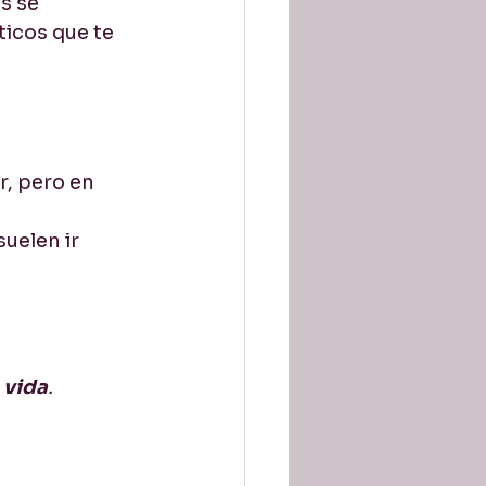
s se 
icos que te 
, pero en 
uelen ir 
 
vida
.