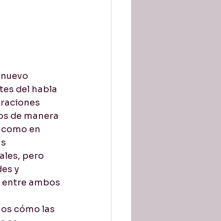
tion / Pronunciación
nuevo 
tes del habla 
oraciones 
os de manera 
s como en 
s 
les, pero 
es y 
s entre ambos 
mos cómo las 