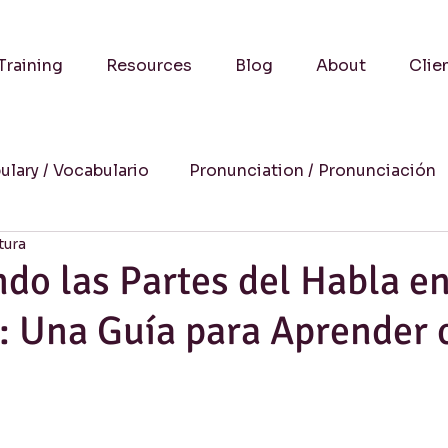
Training
Resources
Blog
About
Clie
ulary / Vocabulario
Pronunciation / Pronunciación
tura
a
Practical Advice-Consejos Prácticos
Culture
o las Partes del Habla en
: Una Guía para Aprender 
uccess Stories-Historias de Éxito
Online Learning
Humor
Writing / Redacción
Listening / Comp