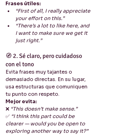
Frases útiles:
“First of all, I really appreciate 
your effort on this.”
“There’s a lot to like here, and 
I want to make sure we get it 
just right.”
🧭 2. Sé claro, pero cuidadoso 
con el tono
Evita frases muy tajantes o 
demasiado directas. En su lugar, 
usa estructuras que comuniquen 
tu punto con respeto.
Mejor evita:
❌ 
“This doesn’t make sense.”
✅ 
“I think this part could be 
clearer — would you be open to 
exploring another way to say it?”