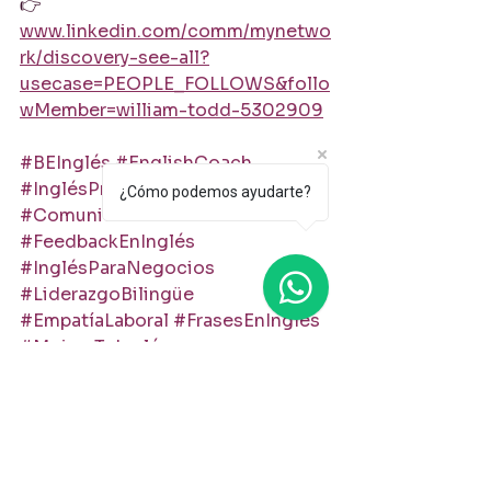
👉 
www.linkedin.com/comm/mynetwo
rk/discovery-see-all?
usecase=PEOPLE_FOLLOWS&follo
wMember=william-todd-5302909
#BEInglés
#EnglishCoach
#InglésProfesional
¿Cómo podemos ayudarte?
#ComunicaciónEfectiva
#FeedbackEnInglés
#InglésParaNegocios
#LiderazgoBilingüe
#EmpatíaLaboral
#FrasesEnInglés
#MejoraTuInglés
inglés profesional para reuniones
evitar malentendidos en inglés
comunicación efectiva en inglés laboral
dar retroalimentación en inglés
crítica constructiva en inglés