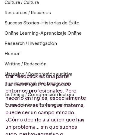
Culture / Cultura
Resources / Recursos
Success Stories-Historias de Éxito
Online Learning-Aprendizaje Online
Research / Investigación
Humor
Writing / Redacción
Listening / Compresión auditiva
Dar feedback es una parte 
fundamental del trabajo en 
Business English / de negocios
entornos profesionales. Pero 
Listening / Comprensión lectora
hacerlo en inglés, especialmente 
Pronunciation / Pronunciación
cuando no es tu lengua materna, 
puede ser un campo minado. 
¿Cómo decirle a alguien que hay 
un problema… sin que suenes 
rudo, pasivo-agresivo o 