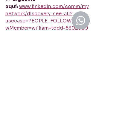
aquí:
www.linkedin.com/comm/my
network/discovery-see-all?
usecase=PEOPLE_FOLLOWS&follo
wMember=william-todd-5302909
¡Únete a mi red y hagamos que tu 
inglés trabaje para ti!
#BEInglés
#InglésProfesional
#AprenderInglés
#InglésParaLatinos
#CarreraProfesional
#HistoriasDeÉxito
#InglésReal
#SuperaciónProfesional
#InglésDeNegocios
#LlamadaDeEstrategia
inglés para profesionales latinos
mejorar inglés profesional
clases de inglés para negocios