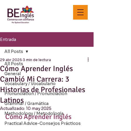
Entrada
All Posts
29 abr 2025
3 min de lectura
All Posts
Cómo Aprender Inglés
General
Cambió Mi Carrera: 3
Vocabulary / Vocabulario
Historias de Profesionales
Pronunciation / Pronunciación
Latinos
Grammar / Gramática
Actualizado:
10 may 2025
Methodology / Metodología
Cómo Aprender Inglés
Practical Advice-Consejos Prácticos