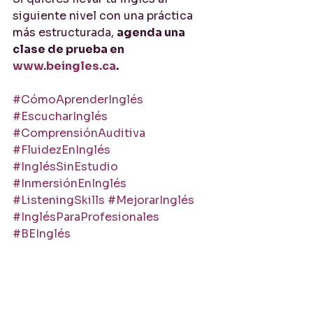
siguiente nivel con una práctica 
más estructurada, 
agenda una 
clase de prueba en 
www.beingles.ca
.
#CómoAprenderInglés
#EscucharInglés
#ComprensiónAuditiva
#FluidezEnInglés
#InglésSinEstudio
#InmersiónEnInglés
#ListeningSkills
#MejorarInglés
#InglésParaProfesionales
#BEInglés