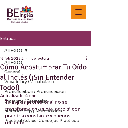
Entrada
All Posts
16 feb 2025
2 min de lectura
All Posts
Cómo Acostumbrar Tu Oído
General
al Inglés (¡Sin Entender
Vocabulary / Vocabulario
Todo!)
Pronunciation / Pronunciación
Actualizado:
4 ene
Grammar / Gramática
Tu inglés profesional no se 
transforma en un día, pero sí con 
Methodology / Metodología
práctica constante y buenos 
Practical Advice-Consejos Prácticos
recursos.