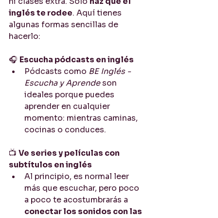
ni clases extra. Solo 
haz que el 
inglés te rodee
. Aquí tienes 
algunas formas sencillas de 
hacerlo:
🎧 
Escucha pódcasts en inglés
Pódcasts como 
BE Inglés - 
Escucha y Aprende
 son 
ideales porque puedes 
aprender en cualquier 
momento: mientras caminas, 
cocinas o conduces.
📺 
Ve series y películas con 
subtítulos en inglés
Al principio, es normal leer 
más que escuchar, pero poco 
a poco te acostumbrarás a 
conectar los sonidos con las 