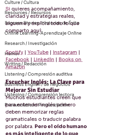
Culture / Cultura
Si
 quieres acompañamiento, 
Resources / Recursos
claridad y estrategias reales, 
Success Stories-Historias de Éxito
sígueme y explora todo lo que 
comparto aquí:
Online Learning-Aprendizaje Online
Research / Investigación
Spotify
 | 
YouTube
 | 
Instagram
 | 
Humor
Facebook
 | 
LinkedIn
 | 
Books on 
Writing / Redacción
Amazon
Listening / Compresión auditiva
Escuchar Inglés: La Clave para 
Business English / de negocios
Mejorar Sin Estudiar
Listening / Comprensión lectora
Muchos estudiantes creen que 
para entender inglés primero 
Pronunciation / Pronunciación
deben memorizar reglas 
gramaticales o traducir palabra 
por palabra. 
Pero el oído humano 
es más inteligente de lo que 