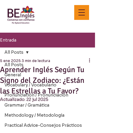
Entrada
All Posts
5 ene 2025
3 min de lectura
All Posts
Aprender Inglés Según Tu
General
Signo del Zodiaco: ¿Están
Vocabulary / Vocabulario
las Estrellas a Tu Favor?
Pronunciation / Pronunciación
Actualizado:
22 jul 2025
Grammar / Gramática
Methodology / Metodología
Practical Advice-Consejos Prácticos