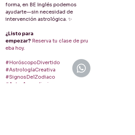
forma, en BE Inglés podemos 
ayudarte—sin necesidad de 
intervención astrológica. ✨
¿Listo para 
empezar?
Reserva tu clase de pru
eba hoy.
#HoróscopoDivertido
#AstrologíaCreativa
#SignosDelZodiaco
#AstroAprendizaje
#InglésConEstilo
#ZodiacoYLenguaje
#AstrologíaEnEspañol
#ZodiacoDivertido
#AprenderConLasEstrellas
#InglésSegúnTuSigno
Inglés Según Tu Signo