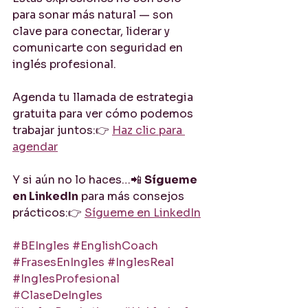
para sonar más natural — son 
clave para conectar, liderar y 
comunicarte con seguridad en 
inglés profesional.
Agenda tu llamada de estrategia 
gratuita para ver cómo podemos 
trabajar juntos:👉 
Haz clic para 
agendar
Y si aún no lo haces…📲 
Sígueme 
en LinkedIn
 para más consejos 
prácticos:👉 
Sígueme en LinkedIn
#BEIngles
#EnglishCoach
#FrasesEnIngles
#InglesReal
#InglesProfesional
#ClaseDeIngles