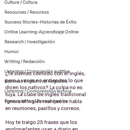
Culture / Cultura
Resources / Recursos
Success Stories-Historias de Éxito
Online Learning-Aprendizaje Online
Research / Investigación
Humor
Writing / Redacción
Listening / Compresión auditiva
¿Te sientes cómodo con el inglés, 
pero a veces no entiendes lo que 
Business English / de negocios
dicen los nativos? La culpa no es 
Listening / Comprensión lectora
tuya. La clase de inglés tradicional 
Pronunciation / Pronunciación
ignora el inglés real que se habla 
en reuniones, pasillos y correos.
Hoy te traigo 25 frases que los 
angloparlantes usan a diario en 