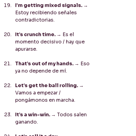
I’m getting mixed signals. 
→ 
Estoy recibiendo señales 
contradictorias.
It’s crunch time. 
→ Es el 
momento decisivo / hay que 
apurarse.
That’s out of my hands. 
→ Eso 
ya no depende de mí.
Let’s get the ball rolling. 
→ 
Vamos a empezar / 
pongámonos en marcha.
It’s a win-win. 
→ Todos salen 
ganando.