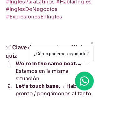
#InglesParaLatinos
#HablarIngles
#InglesDeNegocios
#ExpresionesEnIngles
✅ Clave de respuestas – Mini 
¿Cómo podemos ayudarte?
quiz
We’re in the same boat.
→ 
Estamos en la misma 
situación.
Let’s touch base.
→ Hablemos 
pronto / pongámonos al tanto.
I’m swamped.
→ Estoy hasta 
el cuello de trabajo.
That came out of left field.
→ 
Eso fue totalmente 
inesperado.
Let me loop you in.
→ Te 