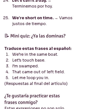
Let’s call it a day. 
→ 
Terminemos por hoy.
We’re short on time. 
→ Vamos 
justos de tiempo.
📝 Mini quiz: ¿Ya las dominas?
Traduce estas frases al español:
We’re in the same boat.
Let’s touch base.
I’m swamped.
That came out of left field.
Let me loop you in.
(Respuestas al final del artículo)
¿Te gustaría practicar estas 
frases conmigo?
Estas expresiones no son solo 