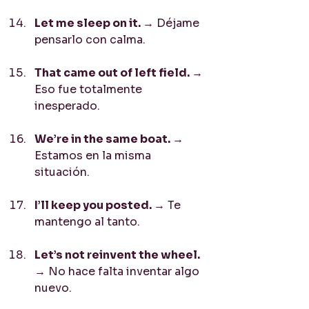
Let me sleep on it. 
→ Déjame 
pensarlo con calma.
That came out of left field. 
→ 
Eso fue totalmente 
inesperado.
We’re in the same boat. 
→ 
Estamos en la misma 
situación.
I’ll keep you posted. 
→ Te 
mantengo al tanto.
Let’s not reinvent the wheel. 
→ No hace falta inventar algo 
nuevo.