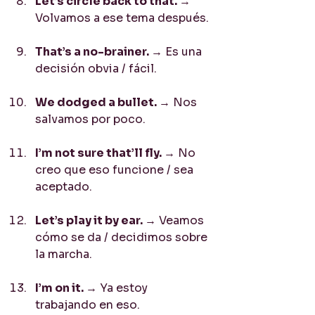
Let’s circle back to that. 
→ 
Volvamos a ese tema después.
That’s a no-brainer. 
→ Es una 
decisión obvia / fácil.
We dodged a bullet. 
→ Nos 
salvamos por poco.
I’m not sure that’ll fly. 
→ No 
creo que eso funcione / sea 
aceptado.
Let’s play it by ear. 
→ Veamos 
cómo se da / decidimos sobre 
la marcha.
I’m on it. 
→ Ya estoy 
trabajando en eso.