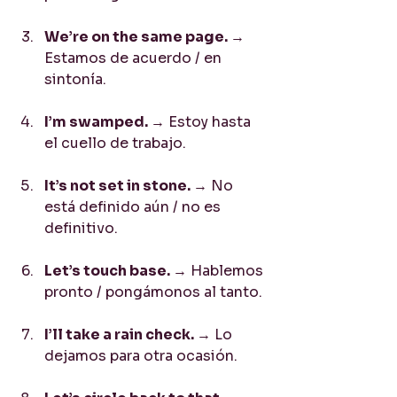
We’re on the same page. 
→ 
Estamos de acuerdo / en 
sintonía.
I’m swamped. 
→ Estoy hasta 
el cuello de trabajo.
It’s not set in stone. 
→ No 
está definido aún / no es 
definitivo.
Let’s touch base. 
→ Hablemos 
pronto / pongámonos al tanto.
I’ll take a rain check. 
→ Lo 
dejamos para otra ocasión.