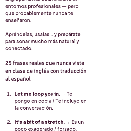
entornos profesionales — pero 
que probablemente nunca te 
enseñaron.
Apréndelas, úsalas… y prepárate 
para sonar mucho más natural y 
conectado.
25 frases reales que nunca viste 
en clase de inglés con traducción 
al español
Let me loop you in. 
→ Te 
pongo en copia / Te incluyo en 
la conversación.
It’s a bit of a stretch. 
→ Es un 
poco exagerado / forzado.