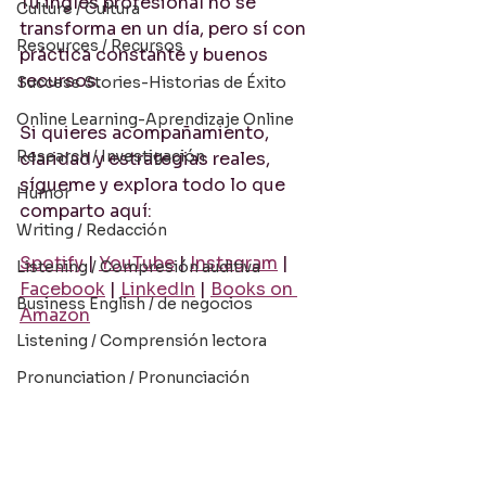
Tu inglés profesional no se 
Culture / Cultura
transforma en un día, pero sí con 
Resources / Recursos
práctica constante y buenos 
recursos.
Success Stories-Historias de Éxito
Online Learning-Aprendizaje Online
Si quieres acompañamiento, 
Research / Investigación
claridad y estrategias reales, 
sígueme y explora todo lo que 
Humor
comparto aquí:
Writing / Redacción
Spotify
 | 
YouTube
 | 
Instagram
 | 
Listening / Compresión auditiva
Facebook
 | 
LinkedIn
 | 
Books on 
Business English / de negocios
Amazon
Listening / Comprensión lectora
Pronunciation / Pronunciación