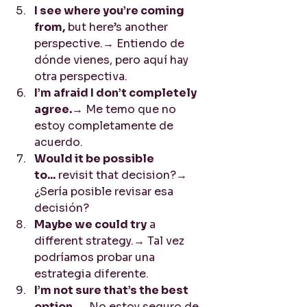
I see where you’re coming 
from,
 but here’s another 
perspective.→ Entiendo de 
dónde vienes, pero aquí hay 
otra perspectiva.
I’m afraid I don’t completely 
agree.
→ Me temo que no 
estoy completamente de 
acuerdo.
Would it be possible 
to...
 revisit that decision?→ 
¿Sería posible revisar esa 
decisión?
Maybe we could try
 a 
different strategy.→ Tal vez 
podríamos probar una 
estrategia diferente.
I’m not sure that’s the best 
option.
→ No estoy seguro de 