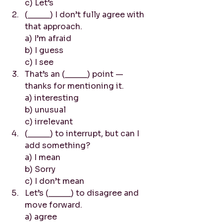
c) Let’s
(_____) I don’t fully agree with 
that approach.
a) I’m afraid
b) I guess
c) I see
That’s an (_____) point — 
thanks for mentioning it.
a) interesting
b) unusual
c) irrelevant
(_____) to interrupt, but can I 
add something?
a) I mean
b) Sorry
c) I don’t mean
Let’s (_____) to disagree and 
move forward.
a) agree