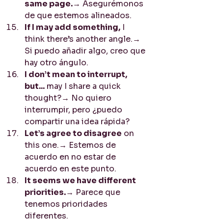
same page.
→ Asegurémonos 
de que estemos alineados.
If I may add something,
 I 
think there’s another angle.→ 
Si puedo añadir algo, creo que 
hay otro ángulo.
I don’t mean to interrupt, 
but...
 may I share a quick 
thought?→ No quiero 
interrumpir, pero ¿puedo 
compartir una idea rápida?
Let’s agree to disagree
 on 
this one.→ Estemos de 
acuerdo en no estar de 
acuerdo en este punto.
It seems we have different 
priorities.
→ Parece que 
tenemos prioridades 
diferentes.