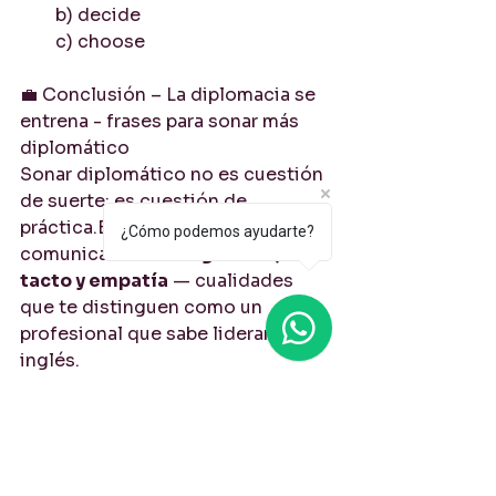
b) decide
c) choose
💼 Conclusión – La diplomacia se 
entrena - frases para sonar más 
diplomático
Sonar diplomático no es cuestión 
de suerte: es cuestión de 
práctica.Estas frases te ayudan a 
¿Cómo podemos ayudarte?
comunicarte con 
seguridad, 
tacto y empatía
 — cualidades 
que te distinguen como un 
profesional que sabe liderar en 
inglés.
Si quieres llevar tu inglés 
profesional al siguiente nivel, 
explora los recursos disponibles 
en 
este sitio web y elige el 