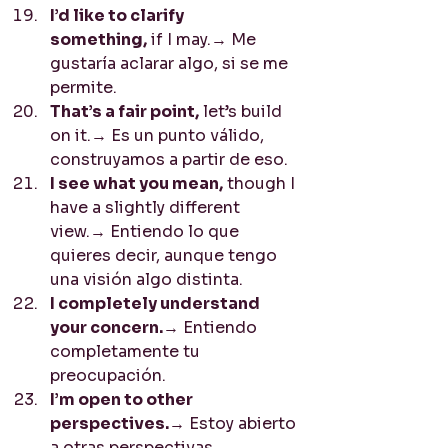
I’d like to clarify 
something,
 if I may.→ Me 
gustaría aclarar algo, si se me 
permite.
That’s a fair point,
 let’s build 
on it.→ Es un punto válido, 
construyamos a partir de eso.
I see what you mean,
 though I 
have a slightly different 
view.→ Entiendo lo que 
quieres decir, aunque tengo 
una visión algo distinta.
I completely understand 
your concern.
→ Entiendo 
completamente tu 
preocupación.
I’m open to other 
perspectives.
→ Estoy abierto 
a otras perspectivas.