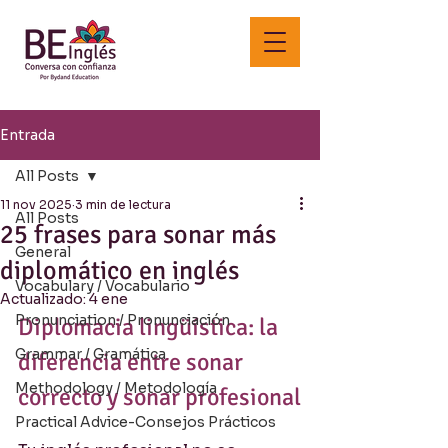
Entrada
All Posts
11 nov 2025
3 min de lectura
All Posts
25 frases para sonar más
General
diplomático en inglés
Vocabulary / Vocabulario
Actualizado:
4 ene
Pronunciation / Pronunciación
Diplomacia lingüística: la 
Grammar / Gramática
diferencia entre sonar 
Methodology / Metodología
correcto y sonar profesional
Practical Advice-Consejos Prácticos